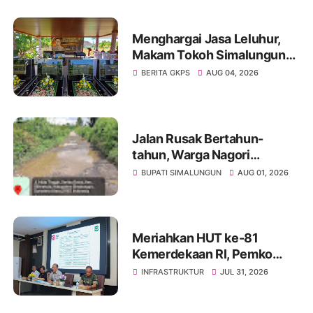
Sebagian Lahan
Menghargai Jasa Leluhur,
Makam Tokoh Simalungun
dr. Djasamen Saragih Resmi
BERITA GKPS
AUG 04, 2026
Dipugar di Pamatang Raya
Jalan Rusak Bertahun-
tahun, Warga Nagori
Sibangun Mariah Bergotong
BUPATI SIMALUNGUN
AUG 01, 2026
Royong Perbaiki Akses
Sambil Menanti Kepedulian
Pemerintah
Meriahkan HUT ke-81
Kemerdekaan RI, Pemko
Pematangsiantar
INFRASTRUKTUR
JUL 31, 2026
Persiapkan Festival Merah
Putih