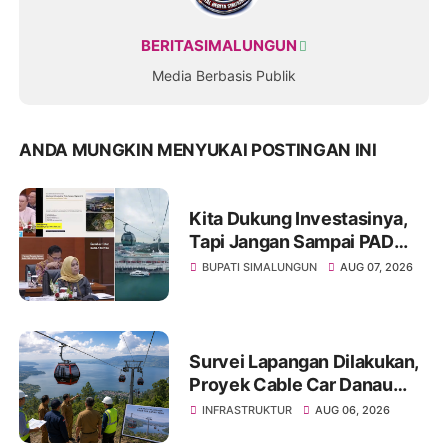
BERITASIMALUNGUN
Media Berbasis Publik
ANDA MUNGKIN MENYUKAI POSTINGAN INI
Kita Dukung Investasinya,
Tapi Jangan Sampai PAD
Simalungun yang Jadi
BUPATI SIMALUNGUN
AUG 07, 2026
Korban
Survei Lapangan Dilakukan,
Proyek Cable Car Danau
Toba Masih Terkendala
INFRASTRUKTUR
AUG 06, 2026
Pembebasan BPHTB di