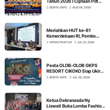
Tahun 2026 I Ciptaan Pdt
Mannes Purba I Kuria
BERITA GKPS
AUG 04, 2026
Namartangkupas Da Ale
Meriahkan HUT ke-81
Kemerdekaan RI, Pemko
Pematangsiantar
INFRASTRUKTUR
JUL 31, 2026
Persiapkan Festival Merah
Putih
Pesta OLOB-OLOB GKPS
RESORT CIKOKO Siap Ukir
Rekor MURI Lewat Tarian
BERITA GKPS
JUL 29, 2026
Massal “Haroan Bolon” di
Symphony Of The Sea
Ketua Dekranasda Ny
Liswati Buka Lomba Fashion