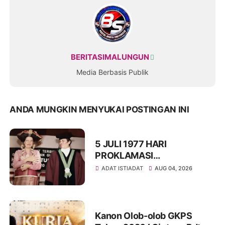
BERITASIMALUNGUN
Media Berbasis Publik
ANDA MUNGKIN MENYUKAI POSTINGAN INI
5 JULI 1977 HARI
PROKLAMASI
KEMERDEKAAN BAHASA
ADAT ISTIADAT
AUG 04, 2026
SIMALUNGUN SECARA
ILMIAH
Kanon Olob-olob GKPS