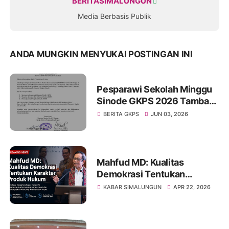
BERITASIMALUNGUN
Media Berbasis Publik
ANDA MUNGKIN MENYUKAI POSTINGAN INI
Pesparawi Sekolah Minggu
Sinode GKPS 2026 Tambah
Kuota Peserta, Juara III
BERITA GKPS
JUN 03, 2026
Distrik Kini Berhak Tampil di
Tingkat Sinode
Mahfud MD: Kualitas
Demokrasi Tentukan
Karakter Produk Hukum
KABAR SIMALUNGUN
APR 22, 2026