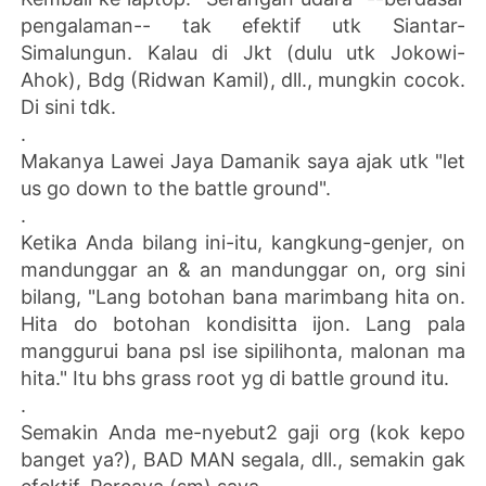
pengalaman-- tak efektif utk Siantar-
Simalungun. Kalau di Jkt (dulu utk Jokowi-
Ahok), Bdg (Ridwan Kamil), dll., mungkin cocok.
Di sini tdk.
.
Makanya Lawei Jaya Damanik saya ajak utk "let
us go down to the battle ground".
.
Ketika Anda bilang ini-itu, kangkung-genjer, on
mandunggar an & an mandunggar on, org sini
bilang, "Lang botohan bana marimbang hita on.
Hita do botohan kondisitta ijon. Lang pala
manggurui bana psl ise sipilihonta, malonan ma
hita." Itu bhs grass root yg di battle ground itu.
.
Semakin Anda me-nyebut2 gaji org (kok kepo
banget ya?), BAD MAN segala, dll., semakin gak