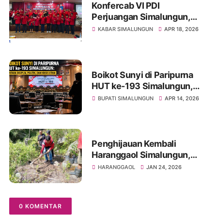
Konfercab VI PDI
Perjuangan Simalungun,
Konsolidasi Kekuatan Partai
KABAR SIMALUNGUN
APR 18, 2026
dan Peneguhan
Kepemimpinan Samrin
Girsang
Boikot Sunyi di Paripurna
HUT ke-193 Simalungun,
Antara Disiplin, Politik, dan
BUPATI SIMALUNGUN
APR 14, 2026
Krisis Etika
Penghijauan Kembali
Haranggaol Simalungun,
Kader PDI Perjuangan
HARANGGAOL
JAN 24, 2026
Tanam Pohon di Binanga
Bolon
0 KOMENTAR