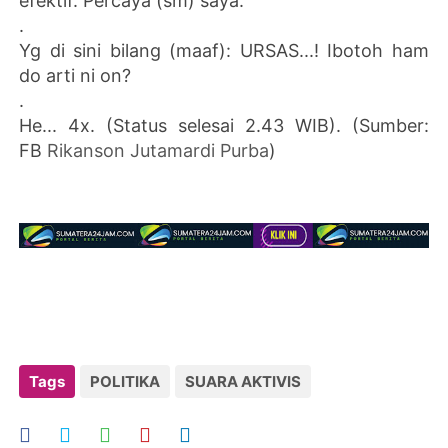
efektif. Percaya (sm) saya.
.
Yg di sini bilang (maaf): URSAS...! Ibotoh ham
do arti ni on?
.
He... 4x. (Status selesai 2.43 WIB). (Sumber:
FB
Rikanson Jutamardi Purba
)
Tags
POLITIKA
SUARA AKTIVIS