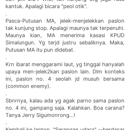
kantuk. Apalagi bicara "peol otik".
.
Pasca-Putusan MA, jelek-menjelekkan paslon
tak kunjung stop. Apalagi maunya tak terpenuhi.
Maunya kian, MA menerima kasasi KPUD
Simalungun. Yg terjd justru sebaliknya. Maka,
Putusan MA itu pun didebat.
.
Krn ibarat menggarami laut, yg tinggal hanyalah
upaya men-jelek2kan paslon lain. Dlm konteks
ini, paslon no. 4 seolah jd musuh bersama
(common enemy).
.
Sbnrnya, kalau ada yg agak parno sama paslon
no. 4 ini, gampang saja. Kalahkan. Boa carana?
Tanya Jerry Sigumonrong...!
.
Kembali ke laptop. "Serangan udara" --berdasar