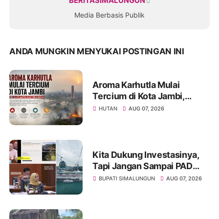
BERITASIMALUNGUN
Media Berbasis Publik
ANDA MUNGKIN MENYUKAI POSTINGAN INI
Aroma Karhutla Mulai
Tercium di Kota Jambi,
Warga Diminta Waspada
HUTAN
AUG 07, 2026
Hadapi Puncak Kemarau
Kita Dukung Investasinya,
Tapi Jangan Sampai PAD
Simalungun yang Jadi
BUPATI SIMALUNGUN
AUG 07, 2026
Korban