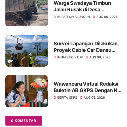
Warga Swadaya Timbun
Jalan Rusak di Desa
Sibangun Mariah, Harapkan
BUPATI SIMALUNGUN
AUG 06, 2026
Penanganan Permanen dari
Pemerintah
Survei Lapangan Dilakukan,
Proyek Cable Car Danau
Toba Masih Terkendala
INFRASTRUKTUR
AUG 06, 2026
Pembebasan BPHTB di
Sebagian Lahan
Wawancara Virtual Redaksi
Buletin AB GKPS Dengan Ny
St RK Purba Pakpak Boru
BERITA GKPS
AUG 05, 2026
Sitepu (Op Sem) "Bekerjalah
Dengan Tulus"
0 KOMENTAR