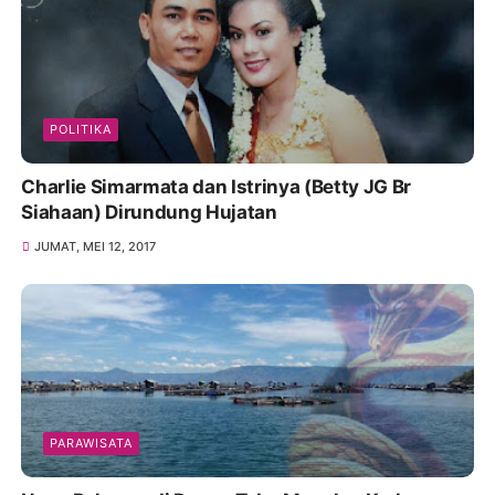
POLITIKA
Charlie Simarmata dan Istrinya (Betty JG Br
Siahaan) Dirundung Hujatan
JUMAT, MEI 12, 2017
PARAWISATA