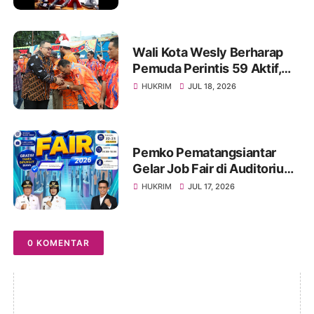
Mengemuka
Wali Kota Wesly Berharap
Pemuda Perintis 59 Aktif,
Solid, dan Mampu Lahirkan
HUKRIM
JUL 18, 2026
Program Menyentuh
Masyarakat
Pemko Pematangsiantar
Gelar Job Fair di Auditorium
USI, Tersedia 1.000 Lebih
HUKRIM
JUL 17, 2026
Lowongan Pekerjaan, 22-23
Juli 2026
0 KOMENTAR