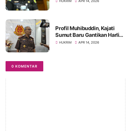
Diganti Edmond Novvery
HUKRIM
APR 14, 2026
Purba
Profil Muhibuddin, Kajati
Sumut Baru Gantikan Harli
Siregar, Berpengalaman di
HUKRIM
APR 14, 2026
KPK Hingga KBRI
0 KOMENTAR