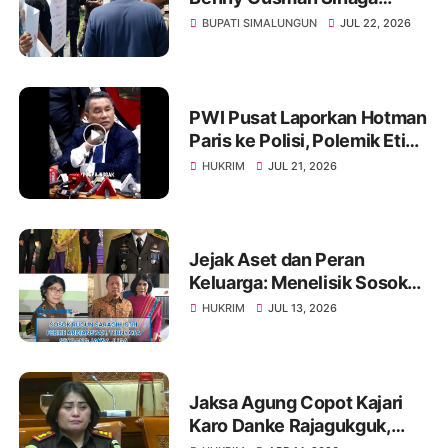
Disebutsebut Terlibat
BUPATI SIMALUNGUN
JUL 22, 2026
Pemerasan Pengadaan
SPPG di Kabupaten
Simalungun
PWI Pusat Laporkan Hotman
Paris ke Polisi, Polemik Etika
dan Kebebasan Pers
HUKRIM
JUL 21, 2026
Mengemuka
Jejak Aset dan Peran
Keluarga: Menelisik Sosok
Rugun Saragih di Tengah
HUKRIM
JUL 13, 2026
Kasus Eks Jampidsus
Jaksa Agung Copot Kajari
Karo Danke Rajagukguk,