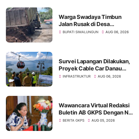
Warga Swadaya Timbun
Jalan Rusak di Desa
Sibangun Mariah, Harapkan
BUPATI SIMALUNGUN
AUG 06, 2026
Penanganan Permanen dari
Pemerintah
Survei Lapangan Dilakukan,
Proyek Cable Car Danau
Toba Masih Terkendala
INFRASTRUKTUR
AUG 06, 2026
Pembebasan BPHTB di
Sebagian Lahan
Wawancara Virtual Redaksi
Buletin AB GKPS Dengan Ny
St RK Purba Pakpak Boru
BERITA GKPS
AUG 05, 2026
Sitepu (Op Sem) "Bekerjalah
Dengan Tulus"