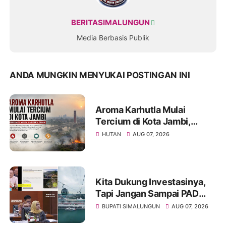
BERITASIMALUNGUN
Media Berbasis Publik
ANDA MUNGKIN MENYUKAI POSTINGAN INI
Aroma Karhutla Mulai
Tercium di Kota Jambi,
Warga Diminta Waspada
HUTAN
AUG 07, 2026
Hadapi Puncak Kemarau
Kita Dukung Investasinya,
Tapi Jangan Sampai PAD
Simalungun yang Jadi
BUPATI SIMALUNGUN
AUG 07, 2026
Korban