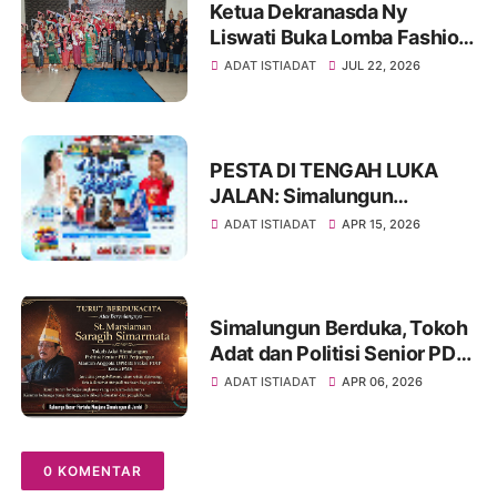
Ketua Dekranasda Ny
Liswati Buka Lomba Fashion
Show Pakaian Adat
ADAT ISTIADAT
JUL 22, 2026
Simalungun Tingkat SMP,
Ajak Peserta Tampil Percaya
Diri
PESTA DI TENGAH LUKA
JALAN: Simalungun
Rayakan HUT ke-193,
ADAT ISTIADAT
APR 15, 2026
Infrastruktur Masih Jadi PR
Besar
Simalungun Berduka, Tokoh
Adat dan Politisi Senior PDIP
St Marsiaman Saragih
ADAT ISTIADAT
APR 06, 2026
Berpulang
0 KOMENTAR