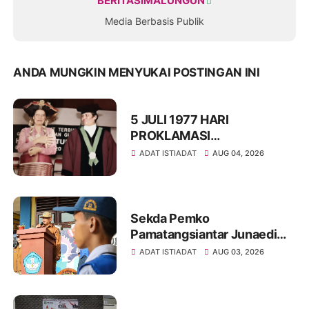
BERITASIMALUNGUN
Media Berbasis Publik
ANDA MUNGKIN MENYUKAI POSTINGAN INI
5 JULI 1977 HARI
PROKLAMASI
KEMERDEKAAN BAHASA
ADAT ISTIADAT
AUG 04, 2026
SIMALUNGUN SECARA
ILMIAH
Sekda Pemko
Pamatangsiantar Junaedi
Sitanggang Pembina
ADAT ISTIADAT
AUG 03, 2026
Upacara Bendera di SMPN
12 Kota Pamatangsiantar