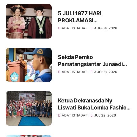
5 JULI 1977 HARI
PROKLAMASI
KEMERDEKAAN BAHASA
ADAT ISTIADAT
AUG 04, 2026
SIMALUNGUN SECARA
ILMIAH
Sekda Pemko
Pamatangsiantar Junaedi
Sitanggang Pembina
ADAT ISTIADAT
AUG 03, 2026
Upacara Bendera di SMPN
12 Kota Pamatangsiantar
Ketua Dekranasda Ny
Liswati Buka Lomba Fashion
Show Pakaian Adat
ADAT ISTIADAT
JUL 22, 2026
Simalungun Tingkat SMP,
Ajak Peserta Tampil Percaya
Diri