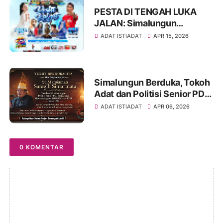
PESTA DI TENGAH LUKA
JALAN: Simalungun
Rayakan HUT ke-193,
ADAT ISTIADAT
APR 15, 2026
Infrastruktur Masih Jadi PR
Besar
Simalungun Berduka, Tokoh
Adat dan Politisi Senior PDIP
St Marsiaman Saragih
ADAT ISTIADAT
APR 06, 2026
Berpulang
0 KOMENTAR