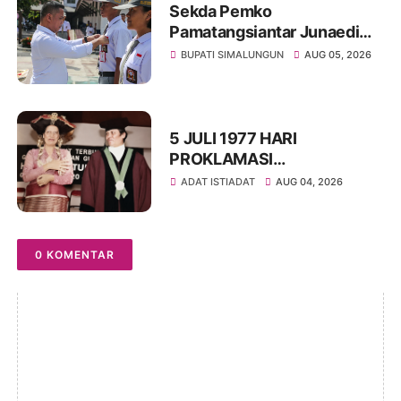
Sekda Pemko
Pamatangsiantar Junaedi
Pembina Upacara
BUPATI SIMALUNGUN
AUG 05, 2026
Pembukaan Pemusatan
Latihan Calon Paskibraka di
Desa Bahagia
5 JULI 1977 HARI
PROKLAMASI
KEMERDEKAAN BAHASA
ADAT ISTIADAT
AUG 04, 2026
SIMALUNGUN SECARA
ILMIAH
0 KOMENTAR