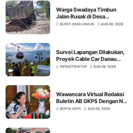
Warga Swadaya Timbun
Jalan Rusak di Desa
Sibangun Mariah, Harapkan
BUPATI SIMALUNGUN
AUG 06, 2026
Penanganan Permanen dari
Pemerintah
Survei Lapangan Dilakukan,
Proyek Cable Car Danau
Toba Masih Terkendala
INFRASTRUKTUR
AUG 06, 2026
Pembebasan BPHTB di
Sebagian Lahan
Wawancara Virtual Redaksi
Buletin AB GKPS Dengan Ny
St RK Purba Pakpak Boru
BERITA GKPS
AUG 05, 2026
Sitepu (Op Sem) "Bekerjalah
Dengan Tulus"