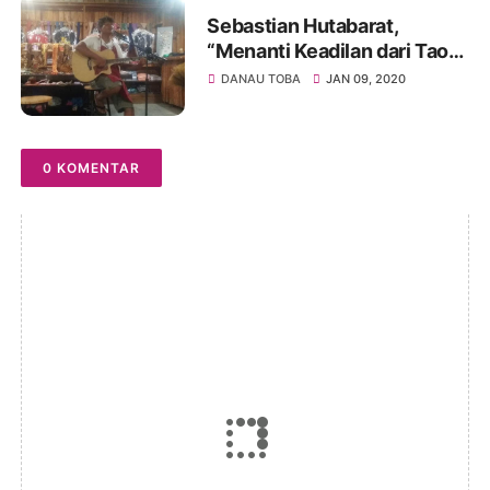
Sebastian Hutabarat,
“Menanti Keadilan dari Tao
Na Tio”
DANAU TOBA
JAN 09, 2020
0 KOMENTAR