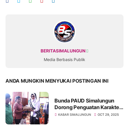
BERITASIMALUNGUN
Media Berbasis Publik
ANDA MUNGKIN MENYUKAI POSTINGAN INI
Bunda PAUD Simalungun
Dorong Penguatan Karakter
dan Kasih Sayang dalam
KABAR SIMALUNGUN
OCT 29, 2025
Pendidikan Anak Usia Dini