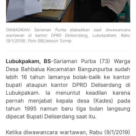
DIABADIKAN: Sariaman Purba diabadikan saat diwawancara
wartawan di kantor DPRD Deliserdang, Lubukpakam, Rabu
(9/1/2019). Foto SIB/Jekson Turnip
Lubukpakam, BS
-Sariaman Purba (73) Warga
Desa Bahbalua Kecamatan Bangunpurba sudah
lebih 16 tahun lamanya bolak-balik ke kantor
bupati ataupun kantor DPRD Deliserdang di
Lubukpakam. Ia menuntut keadilan karena
pernah menjabat kepala desa (Kades) pada
tahun 1995 namun baru tiga bulan langsung
dipecat Bupati Deliserdang saat itu.
Ketika diwawancara wartawan, Rabu (9/1/2019)