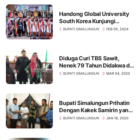
Handong Global University
South Korea Kunjungi
Simalungun
BUPATI SIMALUNGUN
FEB 05, 2024
Diduga Curi TBS Sawit,
Nenek 79 Tahun Didakwa di
PN Simalungun
BUPATI SIMALUNGUN
MAR 04, 2020
Bupati Simalungun Prihatin
Dengan Kakek Samirin yang
Divonis Mencuri Getah
BUPATI SIMALUNGUN
JAN 18, 2020