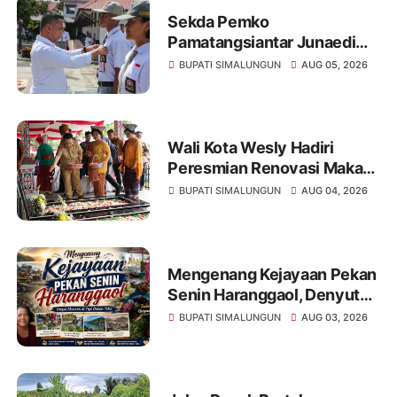
Sekda Pemko
Pamatangsiantar Junaedi
Pembina Upacara
BUPATI SIMALUNGUN
AUG 05, 2026
Pembukaan Pemusatan
Latihan Calon Paskibraka di
Desa Bahagia
Wali Kota Wesly Hadiri
Peresmian Renovasi Makam
dr. Djasamen Saragih, Ajak
BUPATI SIMALUNGUN
AUG 04, 2026
Masyarakat Lestarikan Nilai
Perjuangan Tokoh Bangsa
Mengenang Kejayaan Pekan
Senin Haranggaol, Denyut
Ekonomi di Tepi Danau Toba
BUPATI SIMALUNGUN
AUG 03, 2026