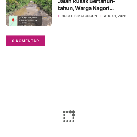
Jalan Rusak Bertahun-
tahun, Warga Nagori
Sibangun Mariah Bergotong
BUPATI SIMALUNGUN
AUG 01, 2026
Royong Perbaiki Akses
Sambil Menanti Kepedulian
Pemerintah
0 KOMENTAR