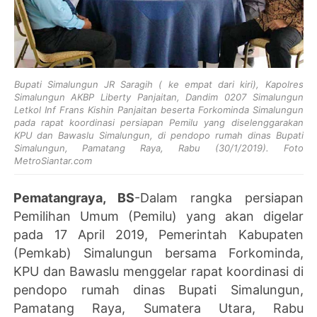
Bupati Simalungun JR Saragih ( ke empat dari kiri), Kapolres
Simalungun AKBP Liberty Panjaitan, Dandim 0207 Simalungun
Letkol Inf Frans Kishin Panjaitan beserta Forkominda Simalungun
pada rapat koordinasi persiapan Pemilu yang diselenggarakan
KPU dan Bawaslu Simalungun, di pendopo rumah dinas Bupati
Simalungun, Pamatang Raya, Rabu (30/1/2019). Foto
MetroSiantar.com
Pematangraya, BS
-Dalam rangka persiapan
Pemilihan Umum (Pemilu) yang akan digelar
pada 17 April 2019, Pemerintah Kabupaten
(Pemkab) Simalungun bersama Forkominda,
KPU dan Bawaslu menggelar rapat koordinasi di
pendopo rumah dinas Bupati Simalungun,
Pamatang Raya, Sumatera Utara, Rabu