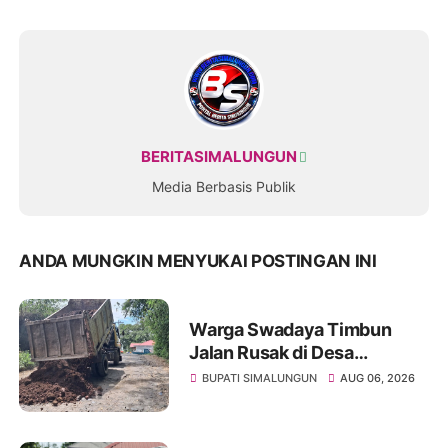
BERITASIMALUNGUN
Media Berbasis Publik
ANDA MUNGKIN MENYUKAI POSTINGAN INI
Warga Swadaya Timbun
Jalan Rusak di Desa
Sibangun Mariah, Harapkan
BUPATI SIMALUNGUN
AUG 06, 2026
Penanganan Permanen dari
Pemerintah