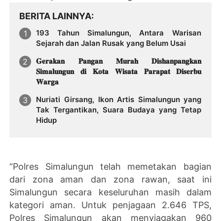
BERITA LAINNYA
193 Tahun Simalungun, Antara Warisan
Sejarah dan Jalan Rusak yang Belum Usai
𝐆𝐞𝐫𝐚𝐤𝐚𝐧 𝐏𝐚𝐧𝐠𝐚𝐧 𝐌𝐮𝐫𝐚𝐡 𝐃𝐢𝐬𝐡𝐚𝐧𝐩𝐚𝐧𝐠𝐤𝐚𝐧
𝐒𝐢𝐦𝐚𝐥𝐮𝐧𝐠𝐮𝐧 𝐝𝐢 𝐊𝐨𝐭𝐚 𝐖𝐢𝐬𝐚𝐭𝐚 𝐏𝐚𝐫𝐚𝐩𝐚𝐭 𝐃𝐢𝐬𝐞𝐫𝐛𝐮
𝐖𝐚𝐫𝐠𝐚
Nuriati Girsang, Ikon Artis Simalungun yang
Tak Tergantikan, Suara Budaya yang Tetap
Hidup
“Polres Simalungun telah memetakan bagian
dari zona aman dan zona rawan, saat ini
Simalungun secara keseluruhan masih dalam
kategori aman. Untuk penjagaan 2.646 TPS,
Polres Simalungun akan menyiagakan 960