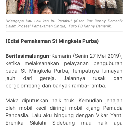
"Mengapa Kau Lakukan Itu Padaku" (Kisah Pdt Renny Damanik
Dalam Prosesi Pemakaman Sintua). Foto FB Renny Damanik.
(Edisi Pemakaman St Mingkela Purba)
Beritasimalungun
-Kemarin (Senin 27 Mei 2019),
ketika melaksanakan pelayanan penguburan
pada St Mingkela Purba, tempatnya lumayan
jauh dari gereja. Jalannya rusak dan
bergelombang dan banyak ramba-ramba.
Maka diputuskan naik truk. Kemudian jenajah
oleh mobil kecil diiringi mobil kijang Pemuda
Pancasila. Lalu aku bingung dengan Vikar Yanti
Erenika Silalahi Sidebang mau naik apa