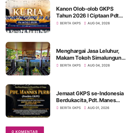
Kanon Olob-olob GKPS
Tahun 2026 I Ciptaan Pdt
Mannes Purba I Kuria
BERITA GKPS
AUG 04, 2026
Namartangkupas Da Ale
Menghargai Jasa Leluhur,
Makam Tokoh Simalungun
dr. Djasamen Saragih Resmi
BERITA GKPS
AUG 04, 2026
Dipugar di Pamatang Raya
Jemaat GKPS se-Indonesia
Berdukacita, Pdt. Manes
Purba Tutup Usia,
BERITA GKPS
AUG 01, 2026
Paragendaon di GKPS
Sudirman Oleh Ephorus
GKPS
0 KOMENTAR