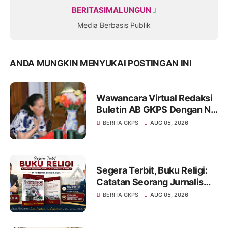
BERITASIMALUNGUN
Media Berbasis Publik
ANDA MUNGKIN MENYUKAI POSTINGAN INI
Wawancara Virtual Redaksi
Buletin AB GKPS Dengan Ny
St RK Purba Pakpak Boru
BERITA GKPS
AUG 05, 2026
Sitepu (Op Sem) "Bekerjalah
Dengan Tulus"
Segera Terbit, Buku Religi:
Catatan Seorang Jurnalis
dan Pelayan Gereja : St
BERITA GKPS
AUG 05, 2026
Radesman Saragih, SSos