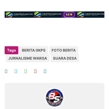
Tags
BERITA GKPS
FOTO BERITA
JURNALISME WARGA
SUARA DESA