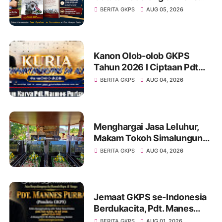
dan Pelayan Gereja : St
BERITA GKPS
AUG 05, 2026
Radesman Saragih, SSos
Kanon Olob-olob GKPS
Tahun 2026 I Ciptaan Pdt
Mannes Purba I Kuria
BERITA GKPS
AUG 04, 2026
Namartangkupas Da Ale
Menghargai Jasa Leluhur,
Makam Tokoh Simalungun
dr. Djasamen Saragih Resmi
BERITA GKPS
AUG 04, 2026
Dipugar di Pamatang Raya
Jemaat GKPS se-Indonesia
Berdukacita, Pdt. Manes
Purba Tutup Usia,
BERITA GKPS
AUG 01, 2026