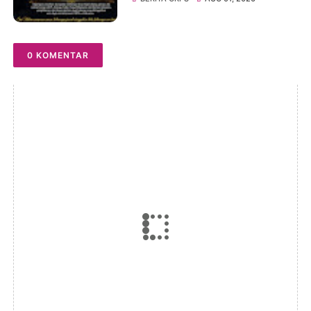
Paragendaon di GKPS
Sudirman Oleh Ephorus
GKPS
0 KOMENTAR