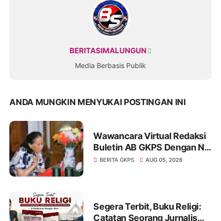
BERITASIMALUNGUN
Media Berbasis Publik
ANDA MUNGKIN MENYUKAI POSTINGAN INI
Wawancara Virtual Redaksi
Buletin AB GKPS Dengan Ny
St RK Purba Pakpak Boru
BERITA GKPS
AUG 05, 2026
Sitepu (Op Sem) "Bekerjalah
Dengan Tulus"
Segera Terbit, Buku Religi:
Catatan Seorang Jurnalis