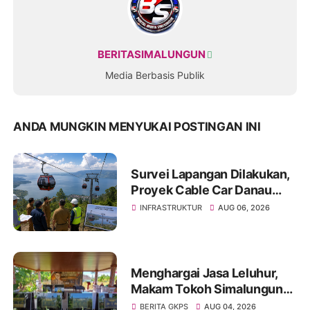
BERITASIMALUNGUN
Media Berbasis Publik
ANDA MUNGKIN MENYUKAI POSTINGAN INI
Survei Lapangan Dilakukan,
Proyek Cable Car Danau
Toba Masih Terkendala
INFRASTRUKTUR
AUG 06, 2026
Pembebasan BPHTB di
Sebagian Lahan
Menghargai Jasa Leluhur,
Makam Tokoh Simalungun
dr. Djasamen Saragih Resmi
BERITA GKPS
AUG 04, 2026