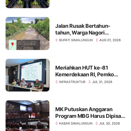
Dipugar di Pamatang Raya
Jalan Rusak Bertahun-
tahun, Warga Nagori
Sibangun Mariah Bergotong
BUPATI SIMALUNGUN
AUG 01, 2026
Royong Perbaiki Akses
Sambil Menanti Kepedulian
Pemerintah
Meriahkan HUT ke-81
Kemerdekaan RI, Pemko
Pematangsiantar
INFRASTRUKTUR
JUL 31, 2026
Persiapkan Festival Merah
Putih
MK Putuskan Anggaran
Program MBG Harus Dipisah
dari Anggaran Pendidikan
KABAR SIMALUNGUN
JUL 30, 2026