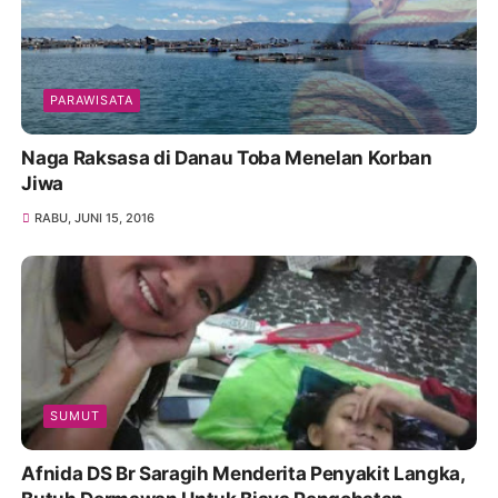
PARAWISATA
Naga Raksasa di Danau Toba Menelan Korban
Jiwa
RABU, JUNI 15, 2016
SUMUT
Afnida DS Br Saragih Menderita Penyakit Langka,