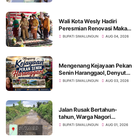
Latihan Calon Paskibraka di
Desa Bahagia
Wali Kota Wesly Hadiri
Peresmian Renovasi Makam
dr. Djasamen Saragih, Ajak
BUPATI SIMALUNGUN
AUG 04, 2026
Masyarakat Lestarikan Nilai
Perjuangan Tokoh Bangsa
Mengenang Kejayaan Pekan
Senin Haranggaol, Denyut
Ekonomi di Tepi Danau Toba
BUPATI SIMALUNGUN
AUG 03, 2026
Jalan Rusak Bertahun-
tahun, Warga Nagori
Sibangun Mariah Bergotong
BUPATI SIMALUNGUN
AUG 01, 2026
Royong Perbaiki Akses
Sambil Menanti Kepedulian