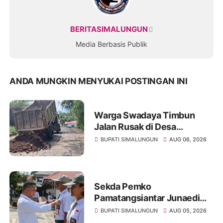
BERITASIMALUNGUN
Media Berbasis Publik
ANDA MUNGKIN MENYUKAI POSTINGAN INI
Warga Swadaya Timbun
Jalan Rusak di Desa
Sibangun Mariah, Harapkan
BUPATI SIMALUNGUN
AUG 06, 2026
Penanganan Permanen dari
Pemerintah
Sekda Pemko
Pamatangsiantar Junaedi
Pembina Upacara
BUPATI SIMALUNGUN
AUG 05, 2026
Pembukaan Pemusatan