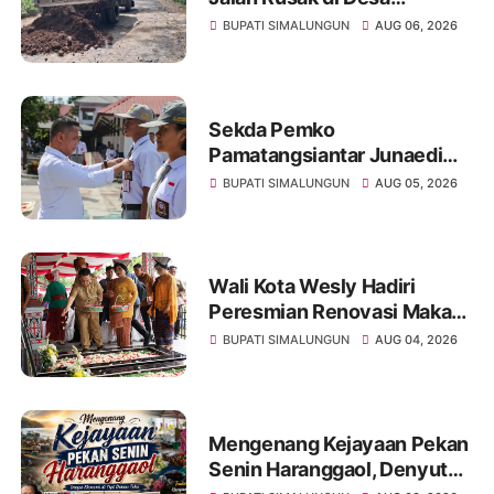
Sibangun Mariah, Harapkan
BUPATI SIMALUNGUN
AUG 06, 2026
Penanganan Permanen dari
Pemerintah
Sekda Pemko
Pamatangsiantar Junaedi
Pembina Upacara
BUPATI SIMALUNGUN
AUG 05, 2026
Pembukaan Pemusatan
Latihan Calon Paskibraka di
Desa Bahagia
Wali Kota Wesly Hadiri
Peresmian Renovasi Makam
dr. Djasamen Saragih, Ajak
BUPATI SIMALUNGUN
AUG 04, 2026
Masyarakat Lestarikan Nilai
Perjuangan Tokoh Bangsa
Mengenang Kejayaan Pekan
Senin Haranggaol, Denyut