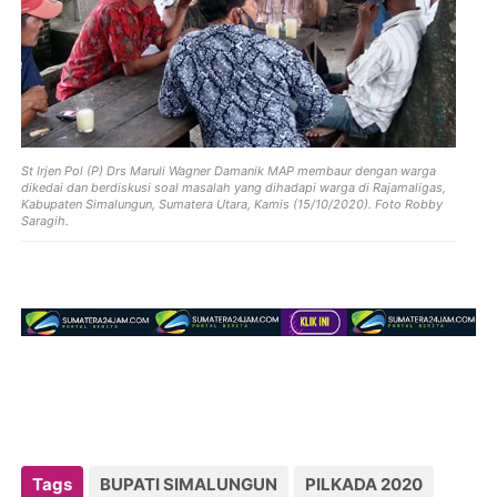
St Irjen Pol (P) Drs Maruli Wagner Damanik MAP membaur dengan warga
dikedai dan berdiskusi soal masalah yang dihadapi warga di Rajamaligas,
Kabupaten Simalungun, Sumatera Utara, Kamis (15/10/2020). Foto Robby
Saragih.
Tags
BUPATI SIMALUNGUN
PILKADA 2020