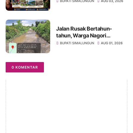
Ekonomi di Tepi Danau Toba
BUPATI SIMALUNGUN
AUG 03, 2026
Jalan Rusak Bertahun-
tahun, Warga Nagori
Sibangun Mariah Bergotong
BUPATI SIMALUNGUN
AUG 01, 2026
Royong Perbaiki Akses
Sambil Menanti Kepedulian
Pemerintah
0 KOMENTAR