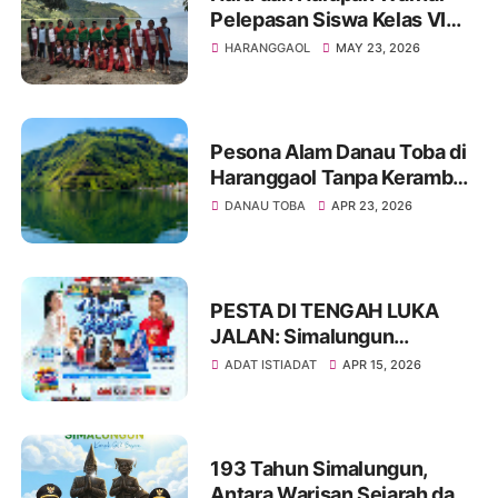
Pelepasan Siswa Kelas VI
SDN 096138 Purba Horison
HARANGGAOL
MAY 23, 2026
Tahun 2026
Pesona Alam Danau Toba di
Haranggaol Tanpa Keramba
Jaring Apung, Indah
DANAU TOBA
APR 23, 2026
Memesona
PESTA DI TENGAH LUKA
JALAN: Simalungun
Rayakan HUT ke-193,
ADAT ISTIADAT
APR 15, 2026
Infrastruktur Masih Jadi PR
Besar
193 Tahun Simalungun,
Antara Warisan Sejarah dan