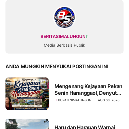
BERITASIMALUNGUN
Media Berbasis Publik
ANDA MUNGKIN MENYUKAI POSTINGAN INI
Mengenang Kejayaan Pekan
Senin Haranggaol, Denyut
Ekonomi di Tepi Danau Toba
BUPATI SIMALUNGUN
AUG 03, 2026
Haru dan Harapan Warnai