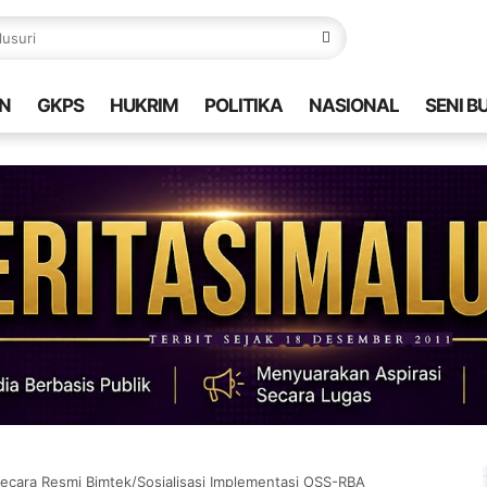
N
GKPS
HUKRIM
POLITIKA
NASIONAL
SENI B
ecara Resmi Bimtek/Sosialisasi Implementasi OSS-RBA