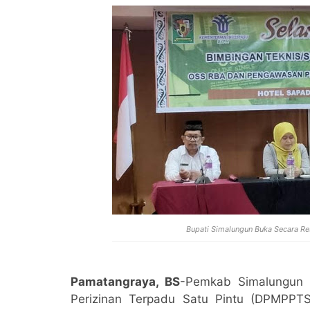
Bupati Simalungun Buka Secara Re
Pamatangraya, BS
-Pemkab Simalungun 
Perizinan Terpadu Satu Pintu (DPMPPT