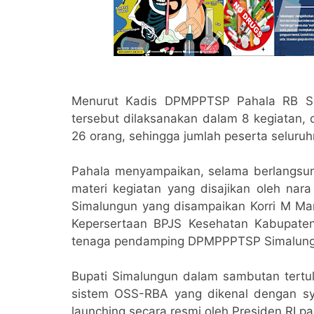
Menurut Kadis DPMPPTSP Pahala RB Si
tersebut dilaksanakan dalam 8 kegiatan, 
26 orang, sehingga jumlah peserta seluru
Pahala menyampaikan, selama berlangsung
materi kegiatan yang disajikan oleh na
Simalungun yang disampaikan Korri M Man
Kepersertaan BPJS Kesehatan Kabupaten 
tenaga pendamping DPMPPPTSP Simalung
Bupati Simalungun dalam sambutan tertu
sistem OSS-RBA yang dikenal dengan sys
launching secara resmi oleh Presiden RI pa