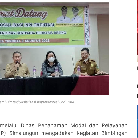
smi Bimtek/Sosialisasi Implementasi OSS-RBA .
melalui Dinas Penanaman Modal dan Pelayanan
SP) Simalungun mengadakan kegiatan Bimbingan