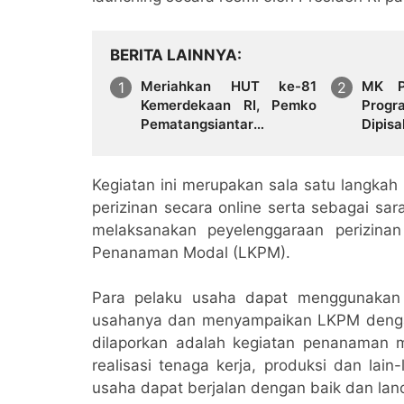
BERITA LAINNYA
Meriahkan HUT ke-81
MK P
Kemerdekaan RI, Pemko
Prog
Pematangsiantar
Dipis
Persiapkan Festival Merah
Pendi
Putih
Kegiatan ini merupakan sala satu langka
perizinan secara online serta sebagai 
melaksanakan peyelenggaraan perizina
Penanaman Modal (LKPM).
Para pelaku usaha dapat menggunakan
usahanya dan menyampaikan LKPM dengan
dilaporkan adalah kegiatan penanaman 
realisasi tenaga kerja, produksi dan lai
usaha dapat berjalan dengan baik dan lanc