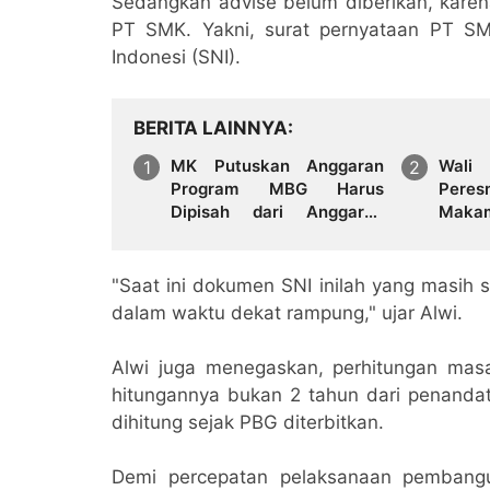
Sedangkan advise belum diberikan, kare
PT SMK. Yakni, surat pernyataan PT SM
Indonesi (SNI).
BERITA LAINNYA
MK Putuskan Anggaran
Wali 
Program MBG Harus
Pere
Dipisah dari Anggaran
Maka
Pendidikan
Sarag
Les
Perju
"Saat ini dokumen SNI inilah yang masi
dalam waktu dekat rampung," ujar Alwi.
Alwi juga menegaskan, perhitungan ma
hitungannya bukan 2 tahun dari penandat
dihitung sejak PBG diterbitkan.
Demi percepatan pelaksanaan pembangu