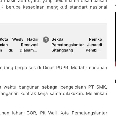
na masih ada syarat yang belum lama disampaikan
K berupa kesediaan mengikuti standart nasional
Kota Wesly Hadiri
Sekda Pemko
smian Renovasi
Pamatangsiantar Junaedi
m dr. Djasamen
Sitanggang Pembina
ih, Ajak Masyarakat
Upacara Bendera di SMPN
tarikan Nilai
12 Kota Pamatangsiantar
angan Tokoh Bangsa
h sedang berproses di Dinas PUPR. Mudah-mudahan
sa waktu bangunan sebagai pengelolaan PT SMK,
anganan kontrak kerja sama dilakukan. Melainkan
nan lahan GOR, Plt Wali Kota Pematangsiantar