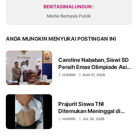
BERITASIMALUNGUN
Media Berbasis Publik
ANDA MUNGKIN MENYUKAI POSTINGAN INI
Caroline Nababan, Siswi SD
Peraih Emas Olimpiade Asia
Dihadiahi Rumah hingga
HUKRIM
AUG 01, 2026
Beasiswa oleh Gubernur
Bobby
Prajurit Siswa TNI
Ditemukan Meninggal di
Rindam I/BB, Penyelidikan
HUKRIM
JUL 30, 2026
Masih Berlangsung