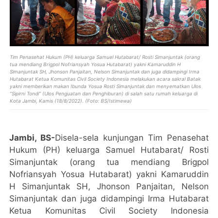
Tim Penasehat Hukum (PH) keluarga Samuel Hutabarat/ Rosti Simanjuntak (orang
tua mendiang Brigpol Nofriansyah Yosua Hutabarat) yakni Kamaruddin H
Simanjuntak SH, Jhonson Panjaitan, Nelson Simanjuntak dan juga didampingi Irma
Hutabarat Ketua Komunitas Civil Society Indonesia melakukan acara sakral Batak
yakni memberikan makan Ibunda Yosua Rosti Simanjuntak dan menyematkan Ulos
“Sipirni Tondi” (Ulos Penguatan dan Penghiburan) di salah satu rumah keluarga di
Kota Jambi, Kamis (18/8/2022). (Foto: BS/Istimewa)
Jambi, BS-
Disela-sela kunjungan Tim Penasehat
Hukum (PH) keluarga Samuel Hutabarat/ Rosti
Simanjuntak (orang tua mendiang Brigpol
Nofriansyah Yosua Hutabarat) yakni Kamaruddin
H Simanjuntak SH, Jhonson Panjaitan, Nelson
Simanjuntak dan juga didampingi Irma Hutabarat
Ketua Komunitas Civil Society Indonesia