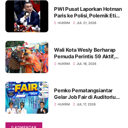
PWI Pusat Laporkan Hotman
Paris ke Polisi, Polemik Etika
dan Kebebasan Pers
HUKRIM
JUL 21, 2026
Mengemuka
Wali Kota Wesly Berharap
Pemuda Perintis 59 Aktif,
Solid, dan Mampu Lahirkan
HUKRIM
JUL 18, 2026
Program Menyentuh
Masyarakat
Pemko Pematangsiantar
Gelar Job Fair di Auditorium
USI, Tersedia 1.000 Lebih
HUKRIM
JUL 17, 2026
Lowongan Pekerjaan, 22-23
Juli 2026
0 KOMENTAR