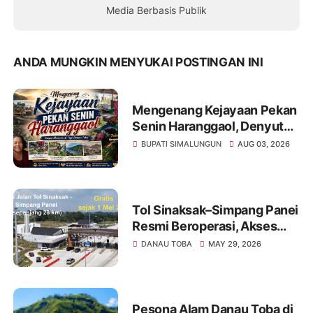
Media Berbasis Publik
ANDA MUNGKIN MENYUKAI POSTINGAN INI
Mengenang Kejayaan Pekan
Senin Haranggaol, Denyut
Ekonomi di Tepi Danau Toba
BUPATI SIMALUNGUN
AUG 03, 2026
Tol Sinaksak–Simpang Panei
Resmi Beroperasi, Akses
Menuju Danau Toba Kini
DANAU TOBA
MAY 29, 2026
Lebih Cepat
Pesona Alam Danau Toba di