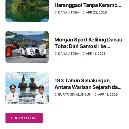
Haranggaol Tanpa Keramba
Jaring Apung, Indah
DANAU TOBA
APR 23, 2026
Memesona
Morgan Sport Keliling Danau
Toba: Dari Samosir ke
Siantar, Harmoni Sport
DANAU TOBA
APR 11, 2026
Tourism dan Pesona Alam
Sumatera Utara
193 Tahun Simalungun,
Antara Warisan Sejarah dan
Jalan Rusak yang Belum
BUPATI SIMALUNGUN
APR 11, 2026
Usai
0 KOMENTAR