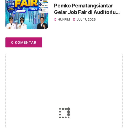
Pemko Pematangsiantar
Gelar Job Fair di Auditorium
USI, Tersedia 1.000 Lebih
HUKRIM
JUL 17, 2026
Lowongan Pekerjaan, 22-23
Juli 2026
0 KOMENTAR