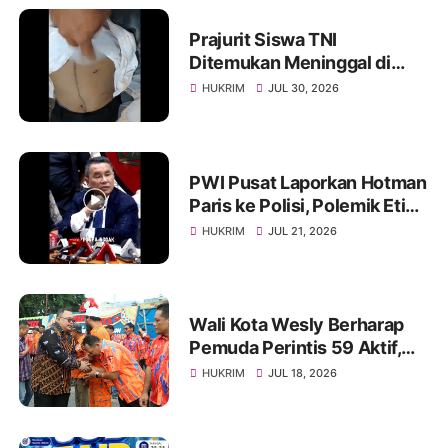
Prajurit Siswa TNI
Ditemukan Meninggal di
Rindam I/BB, Penyelidikan
HUKRIM
JUL 30, 2026
Masih Berlangsung
PWI Pusat Laporkan Hotman
Paris ke Polisi, Polemik Etika
dan Kebebasan Pers
HUKRIM
JUL 21, 2026
Mengemuka
Wali Kota Wesly Berharap
Pemuda Perintis 59 Aktif,
Solid, dan Mampu Lahirkan
HUKRIM
JUL 18, 2026
Program Menyentuh
Masyarakat