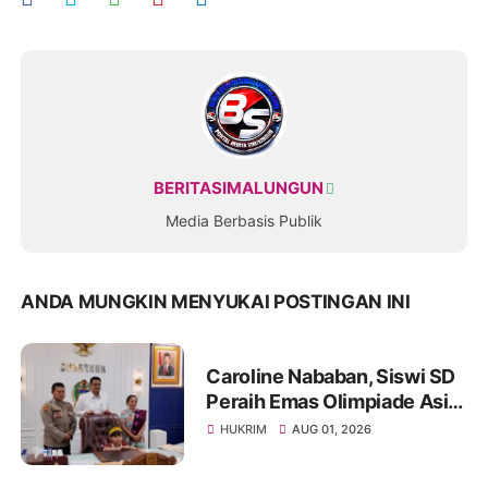
BERITASIMALUNGUN
Media Berbasis Publik
ANDA MUNGKIN MENYUKAI POSTINGAN INI
Caroline Nababan, Siswi SD
Peraih Emas Olimpiade Asia
Dihadiahi Rumah hingga
HUKRIM
AUG 01, 2026
Beasiswa oleh Gubernur
Bobby