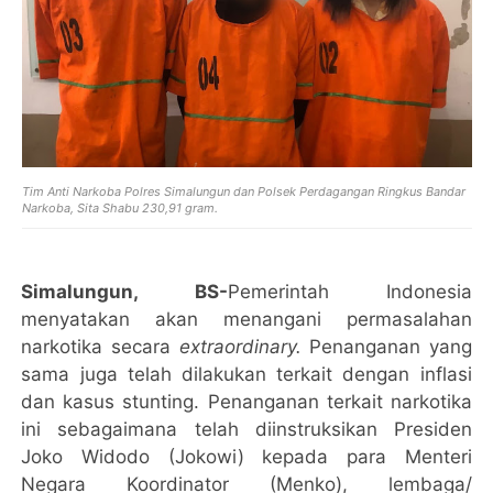
Tim Anti Narkoba Polres Simalungun dan Polsek Perdagangan Ringkus Bandar
Narkoba, Sita Shabu 230,91 gram.
Simalungun, BS-
Pemerintah Indonesia
menyatakan akan menangani permasalahan
narkotika secara
extraordinary.
Penanganan yang
sama juga telah dilakukan terkait dengan inflasi
dan kasus stunting. Penanganan terkait narkotika
ini sebagaimana telah diinstruksikan Presiden
Joko Widodo (Jokowi) kepada para Menteri
Negara Koordinator (Menko), lembaga/