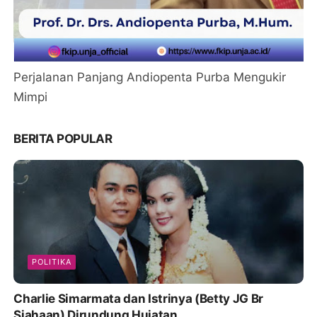
Perjalanan Panjang Andiopenta Purba Mengukir
Mimpi
BERITA POPULAR
POLITIKA
Charlie Simarmata dan Istrinya (Betty JG Br
Siahaan) Dirundung Hujatan