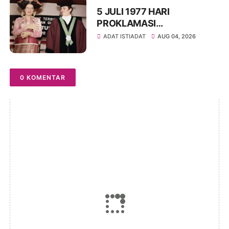
5 JULI 1977 HARI
PROKLAMASI
KEMERDEKAAN BAHASA
ADAT ISTIADAT
AUG 04, 2026
SIMALUNGUN SECARA
ILMIAH
0 KOMENTAR