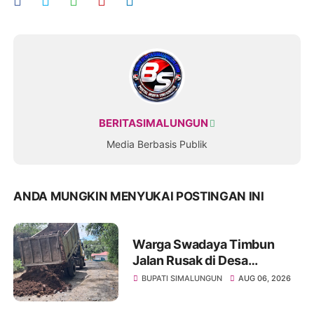
BERITASIMALUNGUN
Media Berbasis Publik
ANDA MUNGKIN MENYUKAI POSTINGAN INI
Warga Swadaya Timbun
Jalan Rusak di Desa
Sibangun Mariah, Harapkan
BUPATI SIMALUNGUN
AUG 06, 2026
Penanganan Permanen dari
Pemerintah