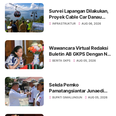
Survei Lapangan Dilakukan,
Proyek Cable Car Danau
Toba Masih Terkendala
INFRASTRUKTUR
AUG 06, 2026
Pembebasan BPHTB di
Sebagian Lahan
Wawancara Virtual Redaksi
Buletin AB GKPS Dengan Ny
St RK Purba Pakpak Boru
BERITA GKPS
AUG 05, 2026
Sitepu (Op Sem) "Bekerjalah
Dengan Tulus"
Sekda Pemko
Pamatangsiantar Junaedi
Pembina Upacara
BUPATI SIMALUNGUN
AUG 05, 2026
Pembukaan Pemusatan
Latihan Calon Paskibraka di
Desa Bahagia