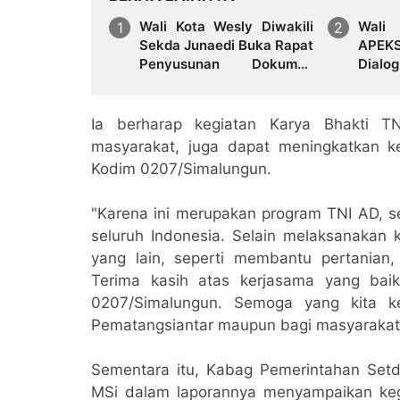
Wali Kota Wesly Diwakili
Wali 
Sekda Junaedi Buka Rapat
APEK
Penyusunan Dokumen
Dialo
Rencana Penanggulangan
Komit
Bencana Kota
Digita
Pematangsiantar Tahun
Peme
Ia berharap kegiatan Karya Bhakti TN
2026
Depa
masyarakat, juga dapat meningkatkan 
Kodim 0207/Simalungun.
"Karena ini merupakan program TNI AD, seb
seluruh Indonesia. Selain melaksanakan k
yang lain, seperti membantu pertanian
Terima kasih atas kerjasama yang ba
0207/Simalungun. Semoga yang kita k
Pematangsiantar maupun bagi masyarakat,
Sementara itu, Kabag Pemerintahan Se
MSi dalam laporannya menyampaikan ke