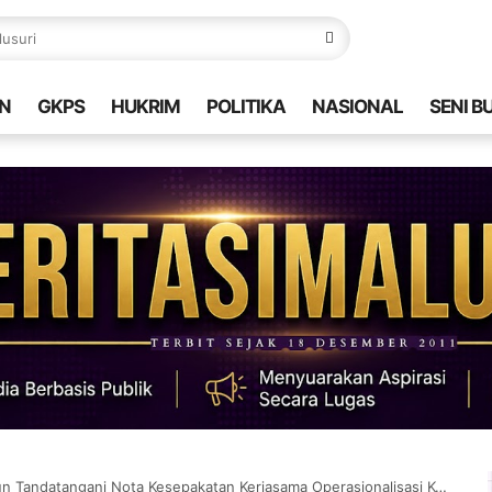
N
GKPS
HUKRIM
POLITIKA
NASIONAL
SENI B
ngani Nota Kesepakatan Kerjasama Operasionalisasi Kegiatan Karya Bhakti TNI