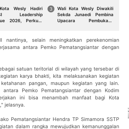
Kota Wesly Hadiri
Wali Kota Wesly Diwakili
SI Leadership
Sekda Junaedi Pembina
gue 2026, Perkuat
Upacara Pembukaan
men Transformasi
Pemusatan Latihan Calon
l Menuju Tata Kelola
Paskibraka di Desa
rintahan Masa
Bahagia
I nantinya, selain meningkatkan perekenomian
n
kerjasama antara Pemko Pematangsiantar dengan
agai satuan teritorial di wilayah yang tersebar di
egiatan karya bhakti, kita melaksanakan kegiatan
, ketahanan pangan, maupun kegiatan yang lain.
ik antara Pemko Pematangsiantar dengan Kodim
erjakan ini bisa menambah manfaat bagi Kota
" jelasnya.
tdako Pematangsiantar Hendra TP Simamora SSTP
giatan dalam rangka mewujudkan kemanunggalan