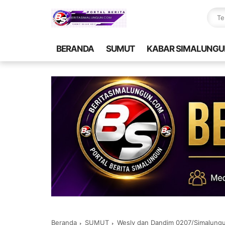
BERANDA
SUMUT
KABAR SIMALUNGU
Beranda
SUMUT
Wesly dan Dandim 0207/Simalungun Tandata