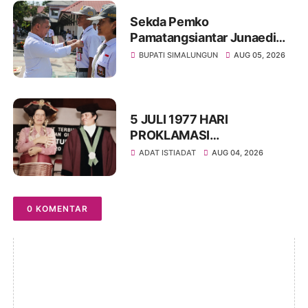
Sekda Pemko
Pamatangsiantar Junaedi
Pembina Upacara
BUPATI SIMALUNGUN
AUG 05, 2026
Pembukaan Pemusatan
Latihan Calon Paskibraka di
Desa Bahagia
5 JULI 1977 HARI
PROKLAMASI
KEMERDEKAAN BAHASA
ADAT ISTIADAT
AUG 04, 2026
SIMALUNGUN SECARA
ILMIAH
0 KOMENTAR