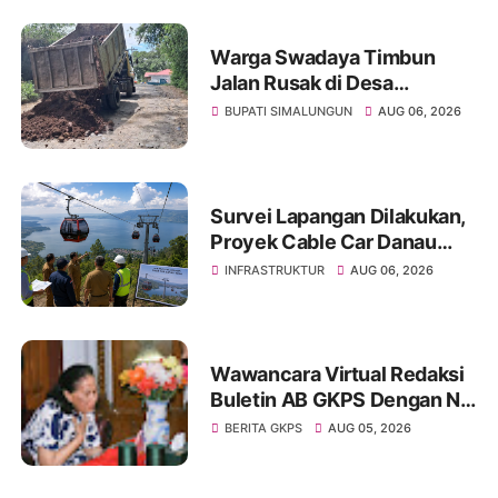
Warga Swadaya Timbun
Jalan Rusak di Desa
Sibangun Mariah, Harapkan
BUPATI SIMALUNGUN
AUG 06, 2026
Penanganan Permanen dari
Pemerintah
Survei Lapangan Dilakukan,
Proyek Cable Car Danau
Toba Masih Terkendala
INFRASTRUKTUR
AUG 06, 2026
Pembebasan BPHTB di
Sebagian Lahan
Wawancara Virtual Redaksi
Buletin AB GKPS Dengan Ny
St RK Purba Pakpak Boru
BERITA GKPS
AUG 05, 2026
Sitepu (Op Sem) "Bekerjalah
Dengan Tulus"