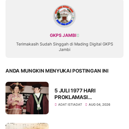
GKPS JAMBI
Terimakasih Sudah Singgah di Mading Digital GKPS
Jambi
ANDA MUNGKIN MENYUKAI POSTINGAN INI
5 JULI 1977 HARI
PROKLAMASI
KEMERDEKAAN BAHASA
ADAT ISTIADAT
AUG 04, 2026
SIMALUNGUN SECARA
ILMIAH