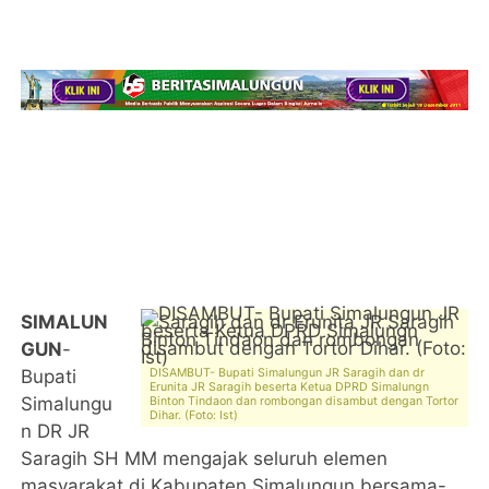
SIMALUN
GUN
-
Bupati
DISAMBUT- Bupati Simalungun JR Saragih dan dr
Erunita JR Saragih beserta Ketua DPRD Simalungn
Simalungu
Binton Tindaon dan rombongan disambut dengan Tortor
Dihar. (Foto: Ist)
n DR JR
Saragih SH MM mengajak seluruh elemen
masyarakat di Kabupaten Simalungun bersama-