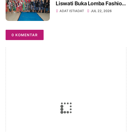
Liswati Buka Lomba Fashion
Show Pakaian Adat
ADAT ISTIADAT
JUL 22, 2026
Simalungun Tingkat SMP,
Ajak Peserta Tampil Percaya
Diri
0 KOMENTAR