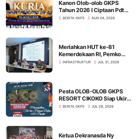
Kanon Olob-olob GKPS
Tahun 2026 I Ciptaan Pdt
Mannes Purba I Kuria
BERITA GKPS
AUG 04, 2026
Namartangkupas Da Ale
Meriahkan HUT ke-81
Kemerdekaan RI, Pemko
Pematangsiantar
INFRASTRUKTUR
JUL 31, 2026
Persiapkan Festival Merah
Putih
Pesta OLOB-OLOB GKPS
RESORT CIKOKO Siap Ukir
Rekor MURI Lewat Tarian
BERITA GKPS
JUL 29, 2026
Massal “Haroan Bolon” di
Symphony Of The Sea
Ketua Dekranasda Ny