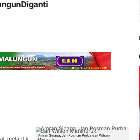
ungunDiganti
Amran Sinaga, Jan Posman Purba dan Wilson
li melantik
Manihuruk.