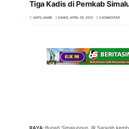
Tiga Kadis di Pemkab Simal
GKPS JAMBI
KAMIS, APRIL 05, 2012
0 KOMENTAR
RAYA
-Bupati Simalungun JR Saragih kemba