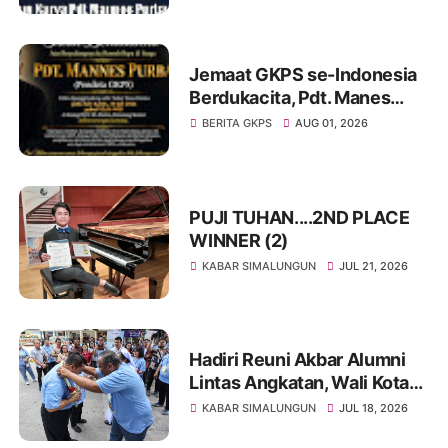
Namartangkupas Da Ale
Jemaat GKPS se-Indonesia
Berdukacita, Pdt. Manes
Purba Tutup Usia,
BERITA GKPS
AUG 01, 2026
Paragendaon di GKPS
Sudirman Oleh Ephorus
GKPS
PUJI TUHAN....2ND PLACE
WINNER (2)
KABAR SIMALUNGUN
JUL 21, 2026
Hadiri Reuni Akbar Alumni
Lintas Angkatan, Wali Kota
Wesly Kenang saat
KABAR SIMALUNGUN
JUL 18, 2026
Bersekolah di SMP Cinta