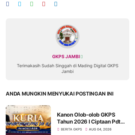
GKPS JAMBI
Terimakasih Sudah Singgah di Mading Digital GKPS
Jambi
ANDA MUNGKIN MENYUKAI POSTINGAN INI
Kanon Olob-olob GKPS
Tahun 2026 I Ciptaan Pdt
Mannes Purba I Kuria
BERITA GKPS
AUG 04, 2026