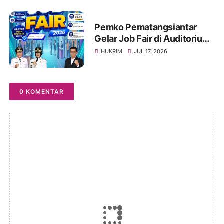
Rakyat 1
Pemko Pematangsiantar
Gelar Job Fair di Auditorium
USI, Tersedia 1.000 Lebih
HUKRIM
JUL 17, 2026
Lowongan Pekerjaan, 22-23
Juli 2026
0 KOMENTAR