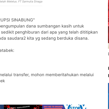
elah Meletus. FT Sarmulia Sinaga
UPSI SINABUNG"
pengumpulan dana sumbangan kasih untuk
 sedikit penghiburan dari apa yang telah dititipkan
ada saudara2 kita yg sedang berduka disana.
etabek:
lalui transfer, mohon memberitahukan melalui
bek