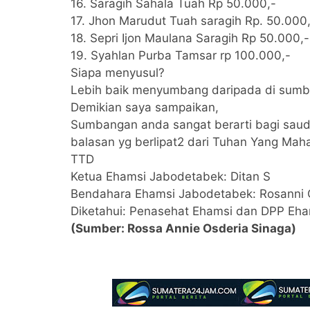
16. Saragih Sahala Tuah Rp 50.000,-
17. Jhon Marudut Tuah saragih Rp. 50.000
18. Sepri Ijon Maulana Saragih Rp 50.000,-
19. Syahlan Purba Tamsar rp 100.000,-
Siapa menyusul?
Lebih baik menyumbang daripada di sum
Demikian saya sampaikan,
Sumbangan anda sangat berarti bagi saud
balasan yg berlipat2 dari Tuhan Yang Mah
TTD
Ketua Ehamsi Jabodetabek: Ditan S
Bendahara Ehamsi Jabodetabek: Rosanni 
Diketahui: Penasehat Ehamsi dan DPP Eha
(Sumber:
Rossa Annie Osderia Sinaga)