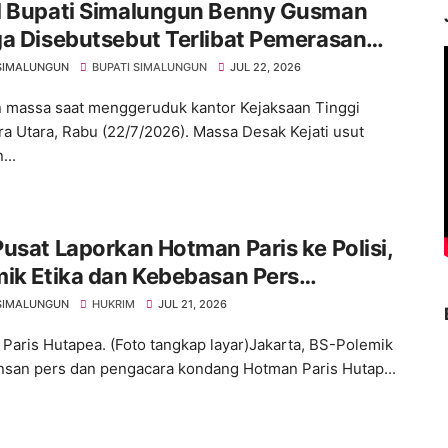
l Bupati Simalungun Benny Gusman
a Disebutsebut Terlibat Pemerasan
adaan SPPG di Kabupaten Simalungun
SIMALUNGUN
BUPATI SIMALUNGUN
JUL 22, 2026
 massa saat menggeruduk kantor Kejaksaan Tinggi
a Utara, Rabu (22/7/2026). Massa Desak Kejati usut
...
usat Laporkan Hotman Paris ke Polisi,
ik Etika dan Kebebasan Pers
gemuka
SIMALUNGUN
HUKRIM
JUL 21, 2026
Paris Hutapea. (Foto tangkap layar)Jakarta, BS-Polemik
insan pers dan pengacara kondang Hotman Paris Hutap...