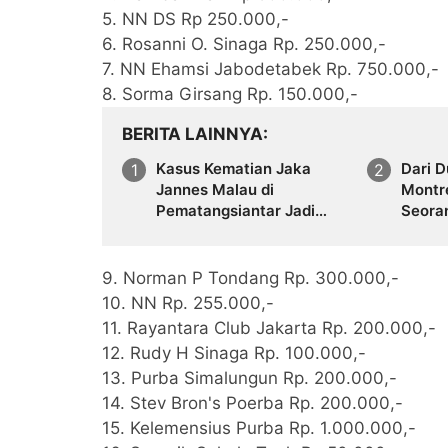
5. NN DS Rp 250.000,-
6. Rosanni O. Sinaga Rp. 250.000,-
7. NN Ehamsi Jabodetabek Rp. 750.000,-
8. Sorma Girsang Rp. 150.000,-
BERITA LAINNYA
Kasus Kematian Jaka
Dari 
Jannes Malau di
Montre
Pematangsiantar Jadi
Seora
Sorotan, Terduga Pelaku
Membe
Serahkan Diri
Hingga
Orang
9. Norman P Tondang Rp. 300.000,-
10. NN Rp. 255.000,-
11. Rayantara Club Jakarta Rp. 200.000,-
12. Rudy H Sinaga Rp. 100.000,-
13. Purba Simalungun Rp. 200.000,-
14. Stev Bron's Poerba Rp. 200.000,-
15. Kelemensius Purba Rp. 1.000.000,-