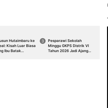
Dusun Hutaimbaru ke
Pesparawi Sekolah
al: Kisah Luar Biasa
Minggu GKPS Distrik VI
ng Ibu Batak
Tahun 2026 Jadi Ajang
sarkan Tiga Anak
Pembinaan Iman dan
 Sarjana di Negeri
Pengembangan Talenta
Anak