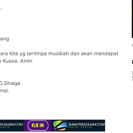
,-
bang
ara kita yg tertimpa musibah dan akan mendapat
a Kuasa. Amin
O.Sinaga.
msi.