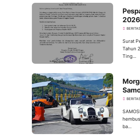
Pesp
2026 
Kini 
BERITA
Surat P
Tahun 2
Ting...
Morga
Samos
dan 
BERITA
SAMOSIR
hembusa
ba...