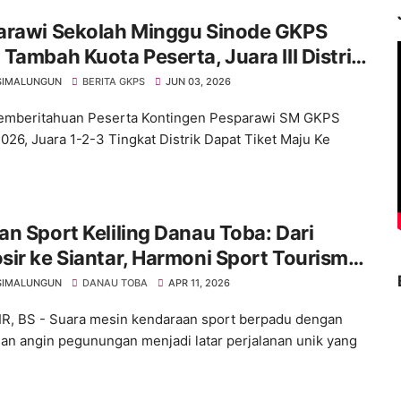
arawi Sekolah Minggu Sinode GKPS
Tambah Kuota Peserta, Juara III Distrik
Berhak Tampil di Tingkat Sinode
SIMALUNGUN
BERITA GKPS
JUN 03, 2026
emberitahuan Peserta Kontingen Pesparawi SM GKPS
026, Juara 1-2-3 Tingkat Distrik Dapat Tiket Maju Ke
n Sport Keliling Danau Toba: Dari
ir ke Siantar, Harmoni Sport Tourism
Pesona Alam Sumatera Utara
SIMALUNGUN
DANAU TOBA
APR 11, 2026
, BS - Suara mesin kendaraan sport berpadu dengan
n angin pegunungan menjadi latar perjalanan unik yang