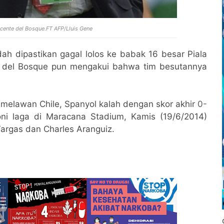
cente del Bosque.FT
AFP/Lluis Gene
ah dipastikan gagal lolos ke babak 16 besar Piala
 del Bosque pun mengakui bahwa tim besutannya
melawan Chile, Spanyol kalah dengan skor akhir
0-
ni laga di Maracana Stadium, Kamis (19/6/2014)
Vargas dan Charles Aranguiz.