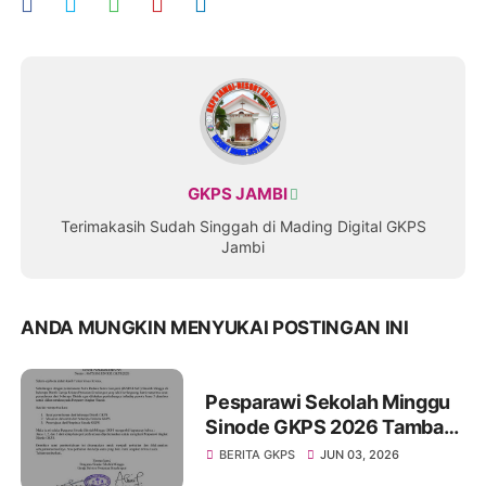
GKPS JAMBI
Terimakasih Sudah Singgah di Mading Digital GKPS
Jambi
ANDA MUNGKIN MENYUKAI POSTINGAN INI
Pesparawi Sekolah Minggu
Sinode GKPS 2026 Tambah
Kuota Peserta, Juara III
BERITA GKPS
JUN 03, 2026
Distrik Kini Berhak Tampil di