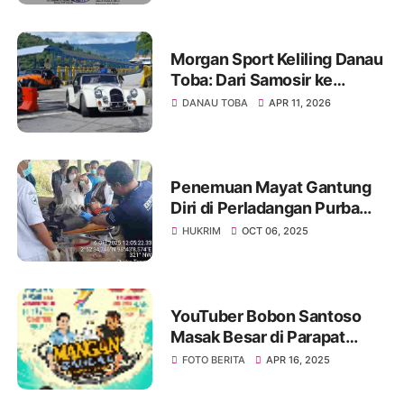
Tingkat Sinode
Morgan Sport Keliling Danau
Toba: Dari Samosir ke
Siantar, Harmoni Sport
DANAU TOBA
APR 11, 2026
Tourism dan Pesona Alam
Sumatera Utara
Penemuan Mayat Gantung
Diri di Perladangan Purba
Tongah
HUKRIM
OCT 06, 2025
YouTuber Bobon Santoso
Masak Besar di Parapat
dalam Rangka Memeriahkan
FOTO BERITA
APR 16, 2025
HUT ke-77 Provinsi Sumut