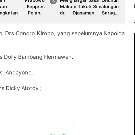
siden Prabowo
Menghargai Jasa Leluhur,
itkan Keppres
Makam Tokoh Simalungun
angkatan Pejabat
dr. Djasamen Saragih
 I Kejaksaan Agung
Resmi Dipugar di
Pamatang Raya
Pol Drs
Condro Kirono, yang sebelumnya Kapolda
rs Dolly
Bambang Hermawan.
rs.
Andayono.
Drs Dicky
Atotoy ;