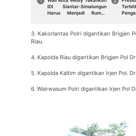
Wali Kota Wesly Tekankan
Pre
IDI Siantar-Simalungun
Terb
Harus Menjadi Rumah
Peng
Bersama
Eselon
3. Kakorlantas Polri digantikan Brigjen 
Riau.
4. Kapolda Riau digantikan Brigjen Pol D
5. Kapolda Kaltim digantikan Irjen Pol. D
6. Wairwasum Polri digantikan Irjen Pol 