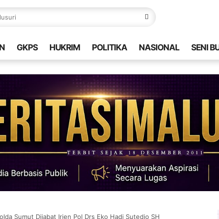
N
GKPS
HUKRIM
POLITIKA
NASIONAL
SENI B
polda Sumut Dijabat Irjen Pol Drs Eko Hadi Sutedjo SH