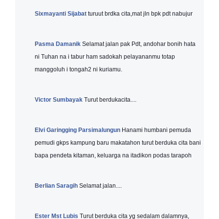
Sixmayanti Sijabat
turuut brdka cita,mat jln bpk pdt nabujur
Pasma Damanik
Selamat jalan pak Pdt, andohar bonih hata
ni Tuhan na i tabur ham sadokah pelayananmu totap
manggoluh i tongah2 ni kuriamu.
Victor Sumbayak
Turut berdukacita....
Elvi Garingging Parsimalungun
Hanami humbani pemuda
pemudi gkps kampung baru makatahon turut berduka cita bani
bapa pendeta kitaman, keluarga na itadikon podas tarapoh
Berlian Saragih
Selamat jalan....
Ester Mst Lubis
Turut berduka cita yg sedalam dalamnya,