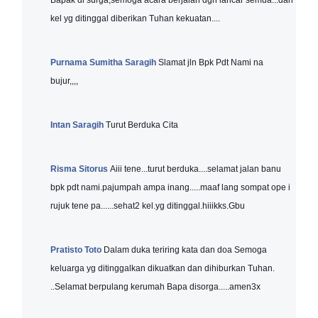
Bapak di surga,semoga acara berjalan dgn lancar semua...dan
kel yg ditinggal diberikan Tuhan kekuatan....
Purnama Sumitha Saragih
Slamat jln Bpk Pdt Nami na
bujur,,,,
Intan Saragih
Turut Berduka Cita
Risma Sitorus
Aiii tene...turut berduka....selamat jalan banu
bpk pdt nami.pajumpah ampa inang.....maaf lang sompat ope i
rujuk tene pa......sehat2 kel.yg ditinggal.hiiikks.Gbu
Pratisto Toto
Dalam duka teriring kata dan doa Semoga
keluarga yg ditinggalkan dikuatkan dan dihiburkan Tuhan.
..Selamat berpulang kerumah Bapa disorga.....amen3x