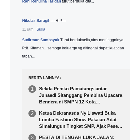
Rani Rehulina Tarigan
turut berduka cita,,,
Nikolas Saragih
==RIP==
11 jam
·
Suka
Sudirman Sumbayak
Turut berdukacita,atas meninggalnya
Pdt. Kitaman....semoga keluarga yg ditinggal dapat kuat dan
tabah...
BERITA LAINNYA
Sekda Pemko Pamatangsiantar
Junaedi Sitanggang Pembina Upacara
Bendera di SMPN 12 Kota
Pamatangsiantar
Ketua Dekranasda Ny Liswati Buka
Lomba Fashion Show Pakaian Adat
Simalungun Tingkat SMP, Ajak Peserta
Tampil Percaya Diri
PESTA DI TENGAH LUKA JALAN: