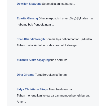
Dewiljon Sipayung
Selamat jalan ma bamu...
Evarita Girsang
Dihut marpusokni uhur...Sε̲̣̣lɑ̤̈̊ℳɑ̤̈̊t jalan ma
hubamu bpk Pendeta nami...
Jhan Khandi Saragih
Domma loja pdt on boritan, jadi idilo
Tuhan ma ia. Andohar podas tarapoh keluarga
Yulianita Siska Sipayung
turut berduka.
Dina Girsang
Turut Berdukacita Tuhan .
Lidya Christiana Sitopu
Turut berduka cita..
Tuhan menguatkan keluarga dan memberi penghiburan..
Amen..