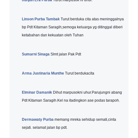
Junjun Era Purba
Turut marpusok ni uhur.
Linson Purba Tambak
Turut berduka cita atas meninggalnya
bp Pdt Kitaman Saragih,semoga keluarga yg ditinggal diberi
ketabahan dan kekuatan oleh Tuhan
Sumarni Sinaga
Slmt jalan Pak Pdt
Arma Justinaria Munthe
Turut berdukacita
Elminar Damanik
Dihut marpusokni uhur.Parujungni abang
Pdt Kitaman Saragih.Kel na itadingkon ase podas tarapoh.
Dermawaty Purba
memang mreka sehidup semati,cinta
sejati. selamat jalan bp pdt.