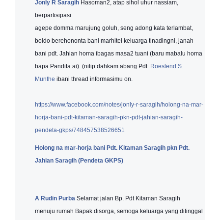
Jonly R Saragih
Hasoman2, atap sihol uhur nassiam,
berpartisipasi
agepe domma marujung goluh, seng adong kata terlambat,
boido berehononta bani marhitei keluarga tinadingni, janah
bani pdt. Jahian homa ibagas masa2 tuani (baru mabalu homa
bapa Pandita ai). (nitip dahkam abang Pdt.
Roeslend S.
Munthe
ibani thread informasimu on.
https://www.facebook.com/notes/jonly-r-saragih/holong-na-mar-
horja-bani-pdt-kitaman-saragih-pkn-pdt-jahian-saragih-
pendeta-gkps/748457538526651
Holong na mar-horja bani Pdt. Kitaman Saragih pkn Pdt.
Jahian Saragih (Pendeta GKPS)
A Rudin Purba
Selamat jalan Bp. Pdt Kitaman Saragih
menuju rumah Bapak disorga, semoga keluarga yang ditinggal