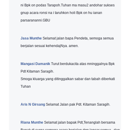
ni Bpk on podas Tarapoh.Tuhan ma masu2 andohar sukses
gnup acara ronsi na i taruhkon holi Bpk on hu ianan
parsarananni.GBU
Jasa Munthe
Selamat jalan bapa Pendeta, semoga semua
berjalan sesuai kehendajNya. amen.
Mangasi Damanik
Turut berdukacita atas mninggalnya Bpk
Pdt Kitaman Saragih.
Smoga kluarga yang ditinggalkan sabar dan tabah diberkati
Tuhan
Aris N Girsang
Selamat Jalan pak Pdt. Kitaman Saragih.
Riana Munthe
Selamat jalan bapak Pdt,Tenanglah bersama