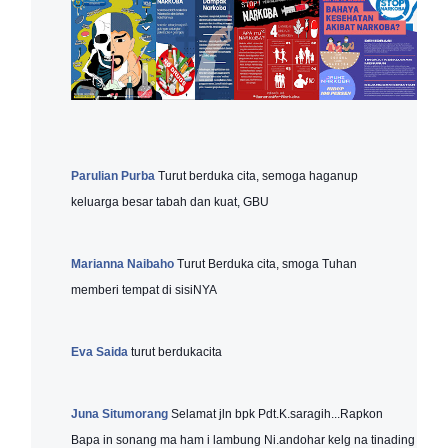
Parulian Purba
Turut berduka cita, semoga haganup
keluarga besar tabah dan kuat, GBU
Marianna Naibaho
Turut Berduka cita, smoga Tuhan
memberi tempat di sisiNYA
Eva Saida
turut berdukacita
Juna Situmorang
Selamat jln bpk Pdt.K.saragih...Rapkon
Bapa in sonang ma ham i lambung Ni.andohar kelg na tinading