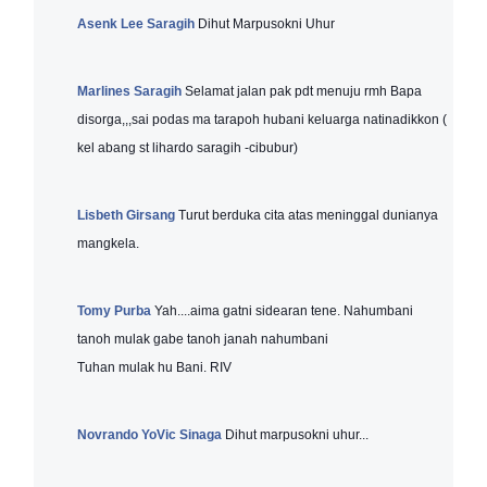
Asenk Lee Saragih
Dihut Marpusokni Uhur
Marlines Saragih
Selamat jalan pak pdt menuju rmh Bapa
disorga,,,sai podas ma tarapoh hubani keluarga natinadikkon (
kel abang st lihardo saragih -cibubur)
Lisbeth Girsang
Turut berduka cita atas meninggal dunianya
mangkela.
Tomy Purba
Yah....aima gatni sidearan tene. Nahumbani
tanoh mulak gabe tanoh janah nahumbani
Tuhan mulak hu Bani. RIV
Novrando YoVic Sinaga
Dihut marpusokni uhur...