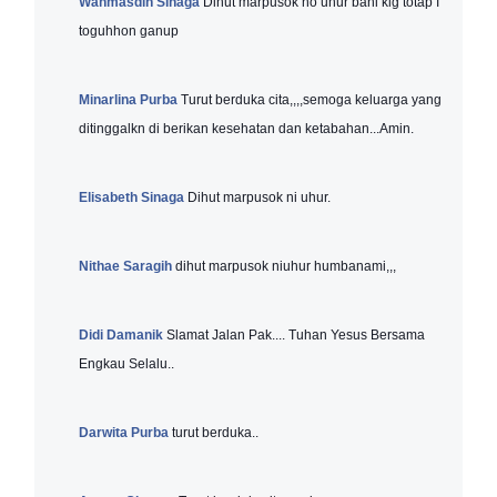
Wanmasdin Sinaga
Dihut marpusok no uhur bani klg totap I
toguhhon ganup
Minarlina Purba
Turut berduka cita,,,,semoga keluarga yang
ditinggalkn di berikan kesehatan dan ketabahan...Amin.
Elisabeth Sinaga
Dihut marpusok ni uhur.
Nithae Saragih
dihut marpusok niuhur humbanami,,,
Didi Damanik
Slamat Jalan Pak.... Tuhan Yesus Bersama
Engkau Selalu..
Darwita Purba
turut berduka..