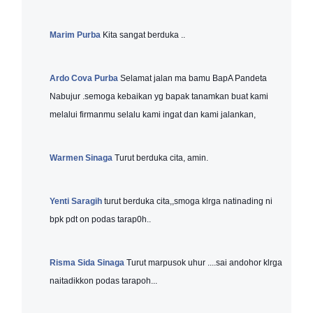
Marim Purba
Kita sangat berduka ..
Ardo Cova Purba
Selamat jalan ma bamu BapA Pandeta
Nabujur .semoga kebaikan yg bapak tanamkan buat kami
melalui firmanmu selalu kami ingat dan kami jalankan,
Warmen Sinaga
Turut berduka cita, amin.
Yenti Saragih
turut berduka cita,,smoga klrga natinading ni
bpk pdt on podas tarap0h..
Risma Sida Sinaga
Turut marpusok uhur ....sai andohor klrga
naitadikkon podas tarapoh...