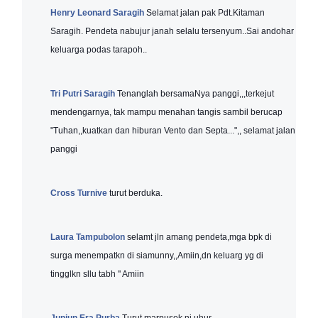
Henry Leonard Saragih
Selamat jalan pak Pdt.Kitaman
Saragih. Pendeta nabujur janah selalu tersenyum..Sai andohar
keluarga podas tarapoh..
Tri Putri Saragih
Tenanglah bersamaNya panggi,,,terkejut
mendengarnya, tak mampu menahan tangis sambil berucap
"Tuhan,,kuatkan dan hiburan Vento dan Septa...",, selamat jalan
panggi
Cross Turnive
turut berduka.
Laura Tampubolon
selamt jln amang pendeta,mga bpk di
surga menempatkn di siamunny,,Amiin,dn keluarg yg di
tingglkn sllu tabh '' Amiin