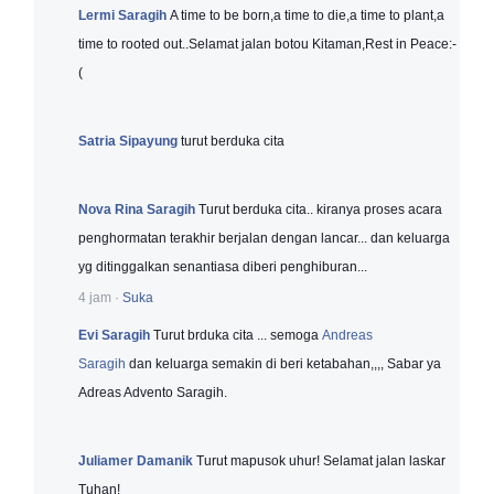
Lermi Saragih
A time to be born,a time to die,a time to plant,a
time to rooted out..Selamat jalan botou Kitaman,Rest in Peace:-
(
Satria Sipayung
turut berduka cita
Nova Rina Saragih
Turut berduka cita.. kiranya proses acara
penghormatan terakhir berjalan dengan lancar... dan keluarga
yg ditinggalkan senantiasa diberi penghiburan...
4 jam
·
Suka
Evi Saragih
Turut brduka cita ... semoga
Andreas
Saragih
dan keluarga semakin di beri ketabahan,,,, Sabar ya
Adreas Advento Saragih.
Juliamer Damanik
Turut mapusok uhur! Selamat jalan laskar
Tuhan!