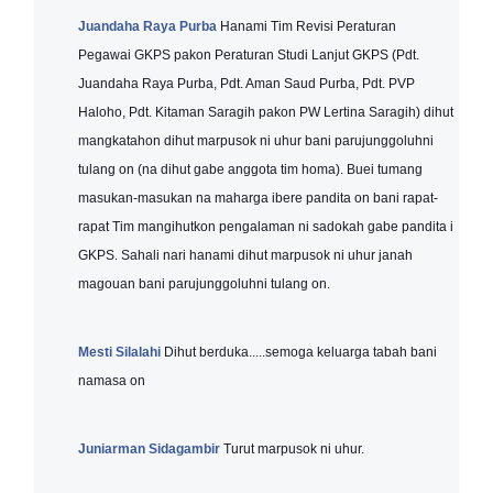
Juandaha Raya Purba
Hanami Tim Revisi Peraturan
Pegawai GKPS pakon Peraturan Studi Lanjut GKPS (Pdt.
Juandaha Raya Purba, Pdt. Aman Saud Purba, Pdt. PVP
Haloho, Pdt. Kitaman Saragih pakon PW Lertina Saragih) dihut
mangkatahon dihut marpusok ni uhur bani parujunggoluhni
tulang on (na dihut gabe anggota tim homa). Buei tumang
masukan-masukan na maharga ibere pandita on bani rapat-
rapat Tim mangihutkon pengalaman ni sadokah gabe pandita i
GKPS. Sahali nari hanami dihut marpusok ni uhur janah
magouan bani parujunggoluhni tulang on.
Mesti Silalahi
Dihut berduka.....semoga keluarga tabah bani
namasa on
Juniarman Sidagambir
Turut marpusok ni uhur.