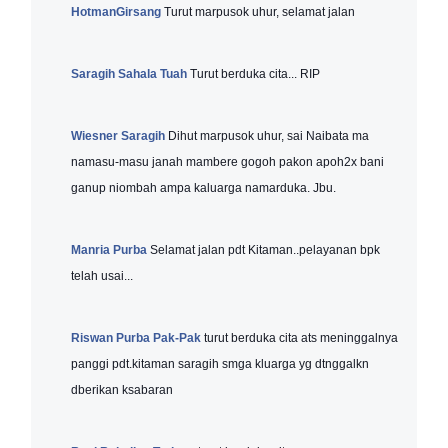
HotmanGirsang
Turut marpusok uhur, selamat jalan
Saragih Sahala Tuah
Turut berduka cita... RIP
Wiesner Saragih
Dihut marpusok uhur, sai Naibata ma
namasu-masu janah mambere gogoh pakon apoh2x bani
ganup niombah ampa kaluarga namarduka. Jbu.
Manria Purba
Selamat jalan pdt Kitaman..pelayanan bpk
telah usai...
Riswan Purba Pak-Pak
turut berduka cita ats meninggalnya
panggi pdt.kitaman saragih smga kluarga yg dtnggalkn
dberikan ksabaran