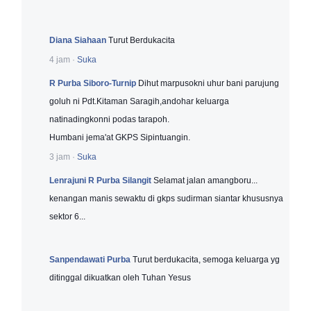
Diana Siahaan
Turut Berdukacita
4 jam
·
Suka
R Purba Siboro-Turnip
Dihut marpusokni uhur bani parujung
goluh ni Pdt.Kitaman Saragih,andohar keluarga
natinadingkonni podas tarapoh.
Humbani jema'at GKPS Sipintuangin.
3 jam
·
Suka
Lenrajuni R Purba Silangit
Selamat jalan amangboru...
kenangan manis sewaktu di gkps sudirman siantar khususnya
sektor 6...
Sanpendawati Purba
Turut berdukacita, semoga keluarga yg
ditinggal dikuatkan oleh Tuhan Yesus