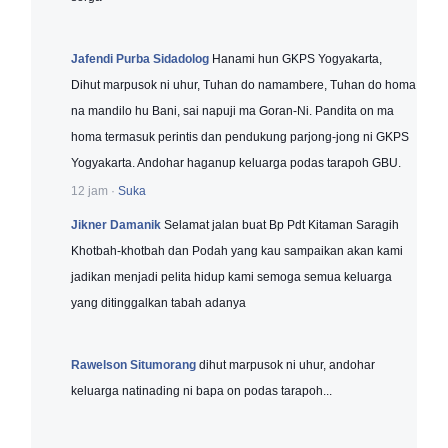
Jafendi Purba Sidadolog
Hanami hun GKPS Yogyakarta,
Dihut marpusok ni uhur, Tuhan do namambere, Tuhan do homa
na mandilo hu Bani, sai napuji ma Goran-Ni. Pandita on ma
homa termasuk perintis dan pendukung parjong-jong ni GKPS
Yogyakarta. Andohar haganup keluarga podas tarapoh GBU.
12 jam
·
Suka
Jikner Damanik
Selamat jalan buat Bp Pdt Kitaman Saragih
Khotbah-khotbah dan Podah yang kau sampaikan akan kami
jadikan menjadi pelita hidup kami semoga semua keluarga
yang ditinggalkan tabah adanya
Rawelson Situmorang
dihut marpusok ni uhur, andohar
keluarga natinading ni bapa on podas tarapoh...