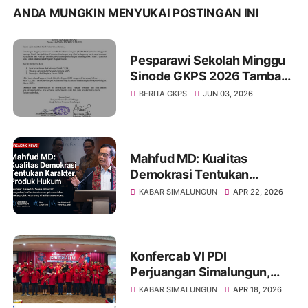
ANDA MUNGKIN MENYUKAI POSTINGAN INI
Pesparawi Sekolah Minggu
Sinode GKPS 2026 Tambah
Kuota Peserta, Juara III
BERITA GKPS
JUN 03, 2026
Distrik Kini Berhak Tampil di
Tingkat Sinode
Mahfud MD: Kualitas
Demokrasi Tentukan
Karakter Produk Hukum
KABAR SIMALUNGUN
APR 22, 2026
Konfercab VI PDI
Perjuangan Simalungun,
Konsolidasi Kekuatan Partai
KABAR SIMALUNGUN
APR 18, 2026
dan Peneguhan