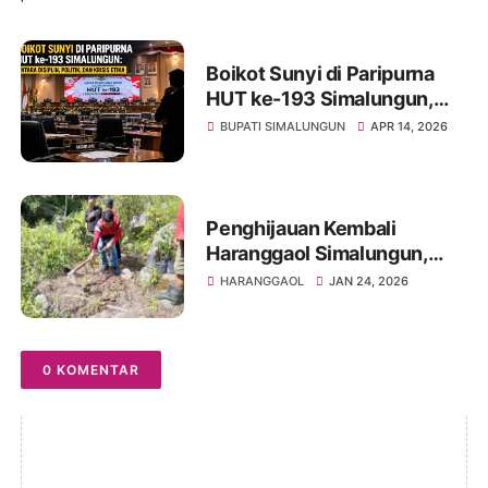
Kepemimpinan Samrin
Girsang
Boikot Sunyi di Paripurna
HUT ke-193 Simalungun,
Antara Disiplin, Politik, dan
BUPATI SIMALUNGUN
APR 14, 2026
Krisis Etika
Penghijauan Kembali
Haranggaol Simalungun,
Kader PDI Perjuangan
HARANGGAOL
JAN 24, 2026
Tanam Pohon di Binanga
Bolon
0 KOMENTAR