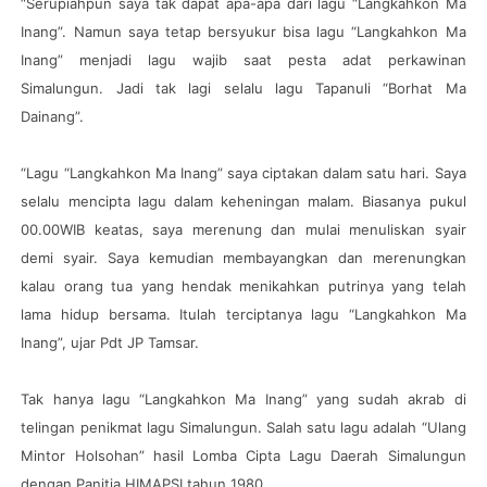
“Serupiahpun saya tak dapat apa-apa dari lagu “Langkahkon Ma
Inang”. Namun saya tetap bersyukur bisa lagu “Langkahkon Ma
Inang” menjadi lagu wajib saat pesta adat perkawinan
Simalungun. Jadi tak lagi selalu lagu Tapanuli “Borhat Ma
Dainang”.
“Lagu “Langkahkon Ma Inang” saya ciptakan dalam satu hari. Saya
selalu mencipta lagu dalam keheningan malam. Biasanya pukul
00.00WIB keatas, saya merenung dan mulai menuliskan syair
demi syair. Saya kemudian membayangkan dan merenungkan
kalau orang tua yang hendak menikahkan putrinya yang telah
lama hidup bersama. Itulah terciptanya lagu “Langkahkon Ma
Inang”, ujar Pdt JP Tamsar.
Tak hanya lagu “Langkahkon Ma Inang” yang sudah akrab di
telingan penikmat lagu Simalungun. Salah satu lagu adalah “Ulang
Mintor Holsohan” hasil Lomba Cipta Lagu Daerah Simalungun
dengan Panitia HIMAPSI tahun 1980.