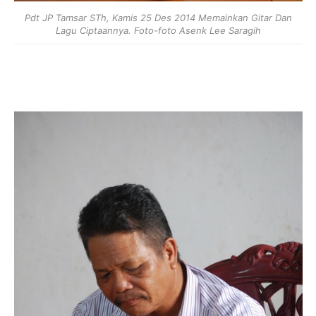
Pdt JP Tamsar STh, Kamis 25 Des 2014 Memainkan Gitar Dan
Lagu Ciptaannya. Foto-foto Asenk Lee Saragih