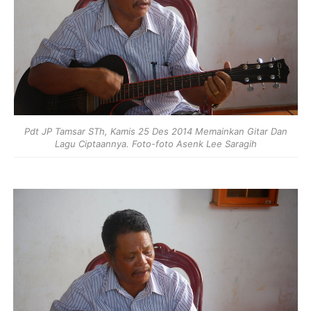
Pdt JP Tamsar STh, Kamis 25 Des 2014 Memainkan Gitar Dan
Lagu Ciptaannya. Foto-foto Asenk Lee Saragih