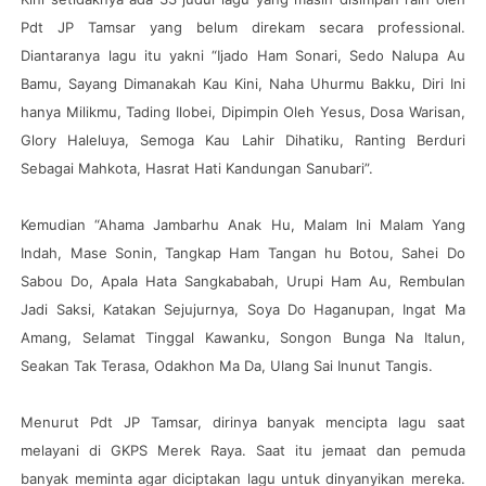
Pdt JP Tamsar yang belum direkam secara professional.
Diantaranya lagu itu yakni “Ijado Ham Sonari, Sedo Nalupa Au
Bamu, Sayang Dimanakah Kau Kini, Naha Uhurmu Bakku, Diri Ini
hanya Milikmu, Tading Ilobei, Dipimpin Oleh Yesus, Dosa Warisan,
Glory Haleluya, Semoga Kau Lahir Dihatiku, Ranting Berduri
Sebagai Mahkota, Hasrat Hati Kandungan Sanubari”.
Kemudian “Ahama Jambarhu Anak Hu, Malam Ini Malam Yang
Indah, Mase Sonin, Tangkap Ham Tangan hu Botou, Sahei Do
Sabou Do, Apala Hata Sangkababah, Urupi Ham Au, Rembulan
Jadi Saksi, Katakan Sejujurnya, Soya Do Haganupan, Ingat Ma
Amang, Selamat Tinggal Kawanku, Songon Bunga Na Italun,
Seakan Tak Terasa, Odakhon Ma Da, Ulang Sai Inunut Tangis.
Menurut Pdt JP Tamsar, dirinya banyak mencipta lagu saat
melayani di GKPS Merek Raya. Saat itu jemaat dan pemuda
banyak meminta agar diciptakan lagu untuk dinyanyikan mereka.