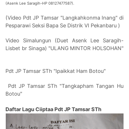
(Asenk Lee Saragih-HP 08127477587).
(Video Pdt JP Tamsar "Langkahkonma Inang" di
Pesparawi Seksi Bapa Se Distrik VI Pekanbaru )
Video Simalungun (Duet Asenk Lee Saragih-
Lisbet br Sinaga) "ULANG MINTOR HOLSOHAN"
Pdt JP Tamsar STh "Ipaikkat Ham Botou"
Pdt JP Tamsar STh "Tangkapham Tangan Hu
Botou"
Daftar Lagu Ciiptaa Pdt JP Tamsar STh