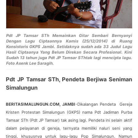
Pdt JP Tamsar STh Memainkan Gitar Sembari
Bernyanyi
Dengan Lagu Ciptaannya
Kamis (25/12/2014) di Ruang
Konsistoris GKPS Jambi.
Setidaknya sudah ada 33 Judul Lagu
Hasil Ciptaanya Yang Belum Direkan Secara Profesional. Kini
Sudah 13 tahun juga
Pdt JP Tamsar SThtak lagi mencipta lagu.
Foto Asenk Lee Saragih.
Pdt JP Tamsar STh, Pendeta Berjiwa Seniman
Simalungun
BERITASIMALUNGUN.COM, JAMBI
-Dikalangan Pendeta Gereja
Kristen Protestan Simalungun (GKPS) nama Pdt Jadiman Purba
Tamsar STh (Pdt JP Tamsar) tak asing lagi. Pendeta ini selain aktif
dalam pelayanan di gereja, ternyata memiliki naluri seni yang
tinggi, khususnya untuk lagu-lagu Pop Simalungun. Namun