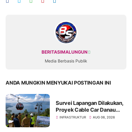
BERITASIMALUNGUN
Media Berbasis Publik
ANDA MUNGKIN MENYUKAI POSTINGAN INI
Survei Lapangan Dilakukan,
Proyek Cable Car Danau
Toba Masih Terkendala
INFRASTRUKTUR
AUG 06, 2026
Pembebasan BPHTB di
Sebagian Lahan