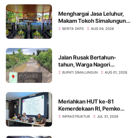
Menghargai Jasa Leluhur,
Makam Tokoh Simalungun
dr. Djasamen Saragih Resmi
BERITA GKPS
AUG 04, 2026
Dipugar di Pamatang Raya
Jalan Rusak Bertahun-
tahun, Warga Nagori
Sibangun Mariah Bergotong
BUPATI SIMALUNGUN
AUG 01, 2026
Royong Perbaiki Akses
Sambil Menanti Kepedulian
Pemerintah
Meriahkan HUT ke-81
Kemerdekaan RI, Pemko
Pematangsiantar
INFRASTRUKTUR
JUL 31, 2026
Persiapkan Festival Merah
Putih