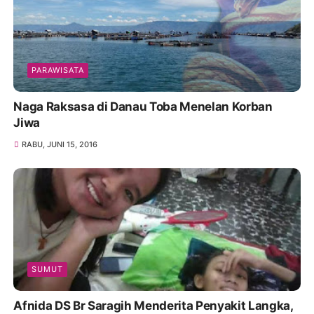
PARAWISATA
Naga Raksasa di Danau Toba Menelan Korban
Jiwa
RABU, JUNI 15, 2016
SUMUT
Afnida DS Br Saragih Menderita Penyakit Langka,