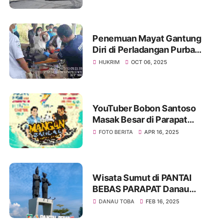
Tourism dan Pesona Alam
Sumatera Utara
Penemuan Mayat Gantung
Diri di Perladangan Purba
Tongah
HUKRIM
OCT 06, 2025
YouTuber Bobon Santoso
Masak Besar di Parapat
dalam Rangka Memeriahkan
FOTO BERITA
APR 16, 2025
HUT ke-77 Provinsi Sumut
Wisata Sumut di PANTAI
BEBAS PARAPAT Danau
Toba Simalungun
DANAU TOBA
FEB 16, 2025