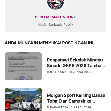
BERITASIMALUNGUN
Media Berbasis Publik
ANDA MUNGKIN MENYUKAI POSTINGAN INI
Pesparawi Sekolah Minggu
Sinode GKPS 2026 Tambah
Kuota Peserta, Juara III
BERITA GKPS
JUN 03, 2026
Distrik Kini Berhak Tampil di
Tingkat Sinode
Morgan Sport Keliling Danau
Toba: Dari Samosir ke
Siantar, Harmoni Sport
DANAU TOBA
APR 11, 2026