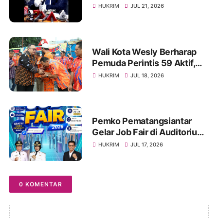
dan Kebebasan Pers
HUKRIM
JUL 21, 2026
Mengemuka
Wali Kota Wesly Berharap
Pemuda Perintis 59 Aktif,
Solid, dan Mampu Lahirkan
HUKRIM
JUL 18, 2026
Program Menyentuh
Masyarakat
Pemko Pematangsiantar
Gelar Job Fair di Auditorium
USI, Tersedia 1.000 Lebih
HUKRIM
JUL 17, 2026
Lowongan Pekerjaan, 22-23
Juli 2026
0 KOMENTAR