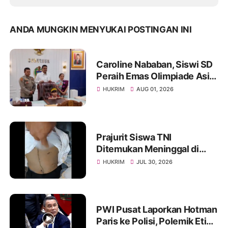
ANDA MUNGKIN MENYUKAI POSTINGAN INI
Caroline Nababan, Siswi SD
Peraih Emas Olimpiade Asia
Dihadiahi Rumah hingga
HUKRIM
AUG 01, 2026
Beasiswa oleh Gubernur
Bobby
Prajurit Siswa TNI
Ditemukan Meninggal di
Rindam I/BB, Penyelidikan
HUKRIM
JUL 30, 2026
Masih Berlangsung
PWI Pusat Laporkan Hotman
Paris ke Polisi, Polemik Etika