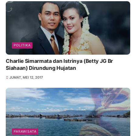
POLITIKA
Charlie Simarmata dan Istrinya (Betty JG Br
Siahaan) Dirundung Hujatan
JUMAT, MEI 12, 2017
PARAWISATA