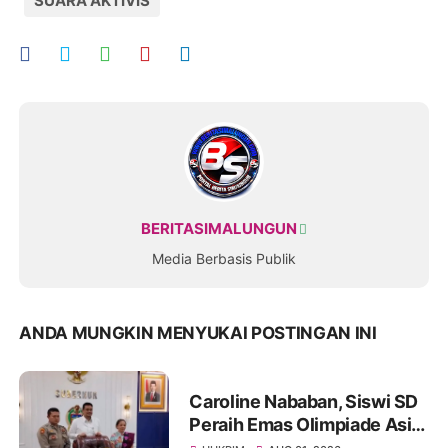
SUARA AKTIVIS
BERITASIMALUNGUN
Media Berbasis Publik
ANDA MUNGKIN MENYUKAI POSTINGAN INI
Caroline Nababan, Siswi SD
Peraih Emas Olimpiade Asia
Dihadiahi Rumah hingga