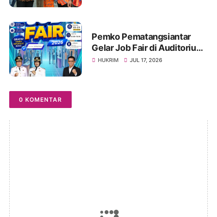
Program Menyentuh
Masyarakat
Pemko Pematangsiantar
Gelar Job Fair di Auditorium
USI, Tersedia 1.000 Lebih
HUKRIM
JUL 17, 2026
Lowongan Pekerjaan, 22-23
Juli 2026
0 KOMENTAR