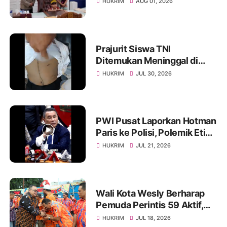
HUKRIM
AUG 01, 2026
Beasiswa oleh Gubernur
Bobby
Prajurit Siswa TNI
Ditemukan Meninggal di
Rindam I/BB, Penyelidikan
HUKRIM
JUL 30, 2026
Masih Berlangsung
PWI Pusat Laporkan Hotman
Paris ke Polisi, Polemik Etika
dan Kebebasan Pers
HUKRIM
JUL 21, 2026
Mengemuka
Wali Kota Wesly Berharap
Pemuda Perintis 59 Aktif,
Solid, dan Mampu Lahirkan
HUKRIM
JUL 18, 2026