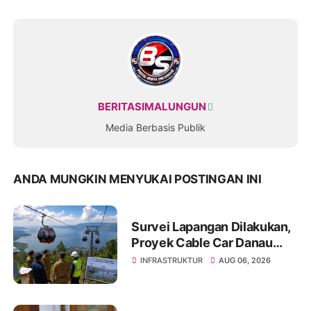
BERITASIMALUNGUN
Media Berbasis Publik
ANDA MUNGKIN MENYUKAI POSTINGAN INI
Survei Lapangan Dilakukan,
Proyek Cable Car Danau
Toba Masih Terkendala
INFRASTRUKTUR
AUG 06, 2026
Pembebasan BPHTB di
Sebagian Lahan