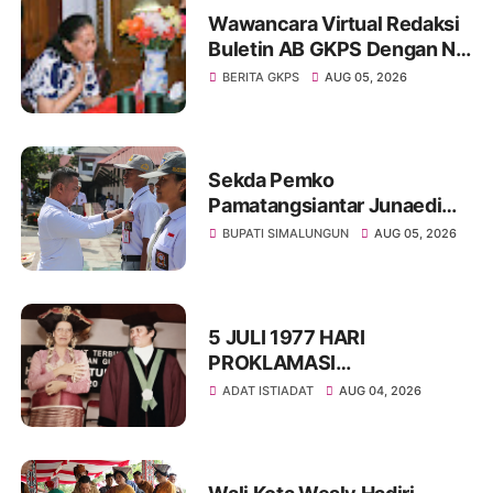
Wawancara Virtual Redaksi
Buletin AB GKPS Dengan Ny
St RK Purba Pakpak Boru
BERITA GKPS
AUG 05, 2026
Sitepu (Op Sem) "Bekerjalah
Dengan Tulus"
Sekda Pemko
Pamatangsiantar Junaedi
Pembina Upacara
BUPATI SIMALUNGUN
AUG 05, 2026
Pembukaan Pemusatan
Latihan Calon Paskibraka di
Desa Bahagia
5 JULI 1977 HARI
PROKLAMASI
KEMERDEKAAN BAHASA
ADAT ISTIADAT
AUG 04, 2026
SIMALUNGUN SECARA
ILMIAH