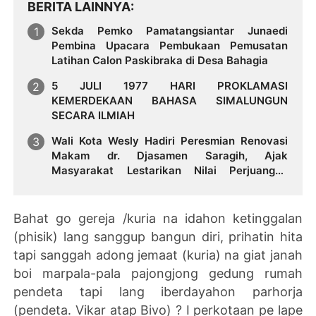
BERITA LAINNYA
Sekda Pemko Pamatangsiantar Junaedi
Pembina Upacara Pembukaan Pemusatan
Latihan Calon Paskibraka di Desa Bahagia
5 JULI 1977 HARI PROKLAMASI
KEMERDEKAAN BAHASA SIMALUNGUN
SECARA ILMIAH
Wali Kota Wesly Hadiri Peresmian Renovasi
Makam dr. Djasamen Saragih, Ajak
Masyarakat Lestarikan Nilai Perjuangan
Tokoh Bangsa
Bahat go gereja /kuria na idahon ketinggalan
(phisik) lang sanggup bangun diri, prihatin hita
tapi sanggah adong jemaat (kuria) na giat janah
boi marpala-pala pajongjong gedung rumah
pendeta tapi lang iberdayahon parhorja
(pendeta. Vikar atap Bivo) ? I perkotaan pe lape