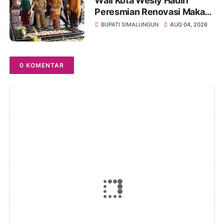
Wali Kota Wesly Hadiri
Peresmian Renovasi Makam
dr. Djasamen Saragih, Ajak
BUPATI SIMALUNGUN
AUG 04, 2026
Masyarakat Lestarikan Nilai
Perjuangan Tokoh Bangsa
0 KOMENTAR