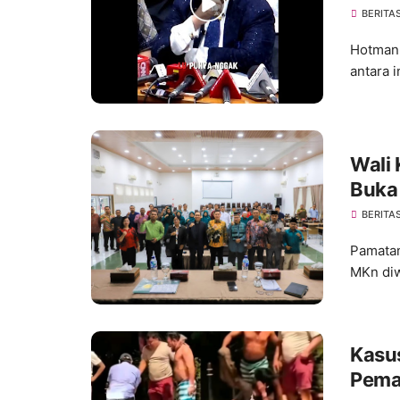
Men
BERITA
Hotman 
antara 
Wali 
Buka
Nasi
BERITA
Pamatan
MKn diw
Kasu
Pemat