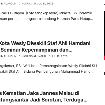
gemuka
SIMALUNGUN
HUKRIM
JUL 21, 2026
Paris Hutapea. (Foto tangkap layar)Jakarta, BS-Polemik
insan pers dan pengacara kondang Hotman Paris Hutap...
Kota Wesly Diwakili Staf Ahli Hamdani
 Seminar Kepemimpinan dan
onalisme
SIMALUNGUN
HIOU SIMALUNGUN
JUL 18, 2026
gsiantar, BS- Wali Kota Pematangsiantar Wesly Silalahi SH
akili Staf Ahli Bidang Pembangunan Muhammad Hamd...
s Kematian Jaka Jannes Malau di
angsiantar Jadi Sorotan, Terduga