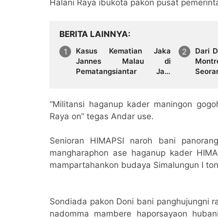
Halani Raya ibukota pakon pusat pemerint
BERITA LAINNYA
Kasus Kematian Jaka
Dari 
Jannes Malau di
Montre
Pematangsiantar Jadi
Seor
Sorotan, Terduga Pelaku
Membe
Serahkan Diri
Hingg
Orang
“Militansi haganup kader maningon gog
Raya on” tegas Andar use.
Senioran HIMAPSI naroh bani panoran
mangharaphon ase haganup kader HIMAP
mampartahankon budaya Simalungun I ton
Sondiada pakon Doni bani panghujungni ra
nadomma mambere haporsayaon hubani si