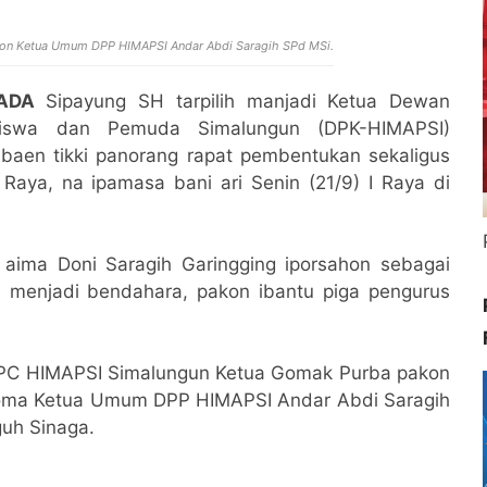
kon Ketua Umum DPP HIMAPSI Andar Abdi Saragih SPd MSi.
ADA
Sipayung SH tarpilih manjadi Ketua Dewan
siswa dan Pemuda Simalungun (DPK-HIMAPSI)
ibaen tikki panorang rapat pembentukan sekaligus
aya, na ipamasa bani ari Senin (21/9) I Raya di
aima Doni Saragih Garingging iporsahon sebagai
n menjadi bendahara, pakon ibantu piga pengurus
 DPC HIMAPSI Simalungun Ketua Gomak Purba pakon
 homa Ketua Umum DPP HIMAPSI Andar Abdi Saragih
uh Sinaga.