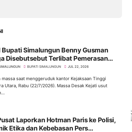
NI
l Bupati Simalungun Benny Gusman
a Disebutsebut Terlibat Pemerasan
adaan SPPG di Kabupaten Simalungun
SIMALUNGUN
BUPATI SIMALUNGUN
JUL 22, 2026
 massa saat menggeruduk kantor Kejaksaan Tinggi
a Utara, Rabu (22/7/2026). Massa Desak Kejati usut
...
usat Laporkan Hotman Paris ke Polisi,
ik Etika dan Kebebasan Pers