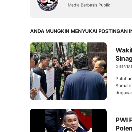
Media Berbasis Publik
ANDA MUNGKIN MENYUKAI POSTINGAN I
Waki
Sinag
Peng
BERITA
Puluhan
Sumater
dugaaan
PWI P
Polem