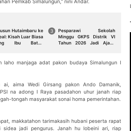
ahan Pemkab Simalungun,” nini Andar.
Dusun Hutaimbaru ke
Pesparawi Sekolah
al: Kisah Luar Biasa
Minggu GKPS Distrik VI
ang Ibu Batak
Tahun 2026 Jadi Ajang
sarkan Tiga Anak
Pembinaan Iman dan
a Sarjana di Negeri
Pengembangan Talenta
Anak
oh laho manjaga adat pakon budaya Simalungun I
g ai, aima Wedi Girsang pakon Ando Damanik,
SI na adong I Raya pasadahon uhur janah riap
gah-tongah masyarakat sonai homa pemerintahan.
pat, makkatahon tarimakasih hubani peserta rapat
dea jadi pengurus. Janah hu lobeini ari, riap