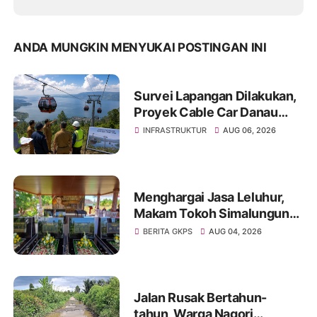
ANDA MUNGKIN MENYUKAI POSTINGAN INI
Survei Lapangan Dilakukan,
Proyek Cable Car Danau
Toba Masih Terkendala
INFRASTRUKTUR
AUG 06, 2026
Pembebasan BPHTB di
Sebagian Lahan
Menghargai Jasa Leluhur,
Makam Tokoh Simalungun
dr. Djasamen Saragih Resmi
BERITA GKPS
AUG 04, 2026
Dipugar di Pamatang Raya
Jalan Rusak Bertahun-
tahun, Warga Nagori