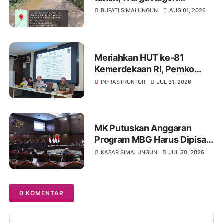
Sibangun Mariah Bergotong
BUPATI SIMALUNGUN
AUG 01, 2026
Royong Perbaiki Akses
Sambil Menanti Kepedulian
Pemerintah
Meriahkan HUT ke-81
Kemerdekaan RI, Pemko
Pematangsiantar
INFRASTRUKTUR
JUL 31, 2026
Persiapkan Festival Merah
Putih
MK Putuskan Anggaran
Program MBG Harus Dipisah
dari Anggaran Pendidikan
KABAR SIMALUNGUN
JUL 30, 2026
0 KOMENTAR