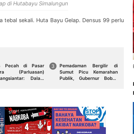
sap di Hutabayu Simalungun
tebal sekali. Huta Bayu Gelap. Densus 99 perlu
s Pecah di Pasar
Pemadaman Bergilir di
ora (Parluasan)
Sumut Picu Kemarahan
angsiantar: Dalam
Publik, Gubernur Bobby
am, Api Hanguskan
Nasution Desak PLN
an Kios dan Mimpi
Perbaiki Komunikasi dan
Pedagang
Penuhi Hak Pelanggan