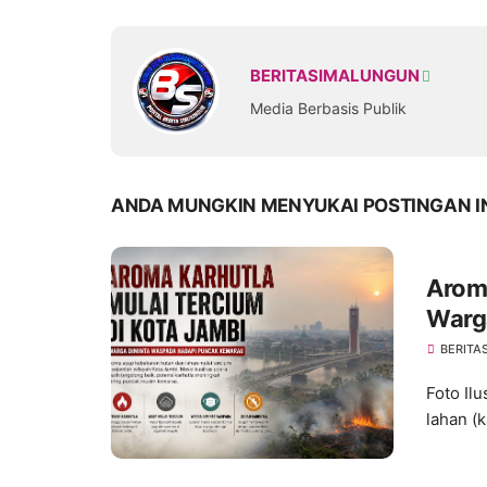
BERITASIMALUNGUN
Media Berbasis Publik
ANDA MUNGKIN MENYUKAI POSTINGAN I
Aroma
Warg
Kema
BERITA
Foto Il
lahan (k