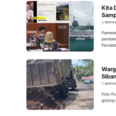
Kita 
Samp
BERITA
Pamatan
pembang
Persada.
Warg
Siba
Perm
BERITA
Foto-Fo
gotong 