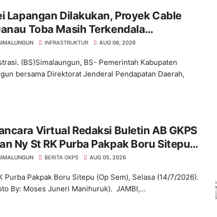
i Lapangan Dilakukan, Proyek Cable
Danau Toba Masih Terkendala
ebasan BPHTB di Sebagian Lahan
SIMALUNGUN
INFRASTRUKTUR
AUG 06, 2026
ustrasi. (BS)Simalaungun, BS- Pemerintah Kabupaten
gun bersama Direktorat Jenderal Pendapatan Daerah,
ncara Virtual Redaksi Buletin AB GKPS
an Ny St RK Purba Pakpak Boru Sitepu
em) "Bekerjalah Dengan Tulus"
SIMALUNGUN
BERITA GKPS
AUG 05, 2026
K Purba Pakpak Boru Sitepu (Op Sem), Selasa (14/7/2026).
oto By: Moses Juneri Manihuruk). JAMBI,...