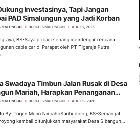
Dukung Investasinya, Tapi Jangan
ai PAD Simalungun yang Jadi Korban
SIMALUNGUN
BUPATI SIMALUNGUN
AUG 07, 2026
graya, BS-Saya pribadi senang mendengar rencana
unan cable car di Parapat oleh PT Tigaraja Putra
 ...
a Swadaya Timbun Jalan Rusak di Desa
ngun Mariah, Harapkan Penanganan
anen dari Pemerintah
SIMALUNGUN
BUPATI SIMALUNGUN
AUG 06, 2026
to By: Togen Moan NaibahoSaribudolog, BS-Semangat
royong kembali ditunjukkan masyarakat Desa Sibangun...