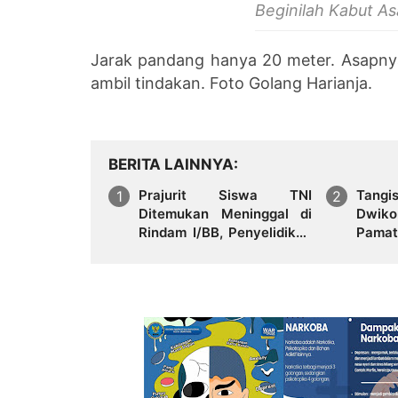
Beginilah Kabut A
Jarak pandang hanya 20 meter. Asapnya 
ambil tindakan. Foto Golang Harianja.
BERITA LAINNYA
Prajurit Siswa TNI
Tangi
Ditemukan Meninggal di
Dwik
Rindam I/BB, Penyelidikan
Pamat
Masih Berlangsung
Semal
Puluh
Para 