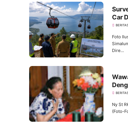
Surve
Car 
Pemb
BERITA
Foto Il
Simalun
Dire...
Wawa
Deng
(Op S
BERITA
Ny St R
(Foto-F