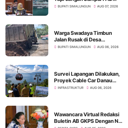
Simalungun yang Jadi
BUPATI SIMALUNGUN
AUG 07, 2026
Korban
Warga Swadaya Timbun
Jalan Rusak di Desa
Sibangun Mariah, Harapkan
BUPATI SIMALUNGUN
AUG 06, 2026
Penanganan Permanen dari
Pemerintah
Survei Lapangan Dilakukan,
Proyek Cable Car Danau
Toba Masih Terkendala
INFRASTRUKTUR
AUG 06, 2026
Pembebasan BPHTB di
Sebagian Lahan
Wawancara Virtual Redaksi
Buletin AB GKPS Dengan Ny
St RK Purba Pakpak Boru