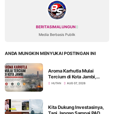
BERITASIMALUNGUN
Media Berbasis Publik
ANDA MUNGKIN MENYUKAI POSTINGAN INI
Aroma Karhutla Mulai
Tercium di Kota Jambi,
Warga Diminta Waspada
HUTAN
AUG 07, 2026
Hadapi Puncak Kemarau
Kita Dukung Investasinya,
Tapi Jangan Sampai PAD