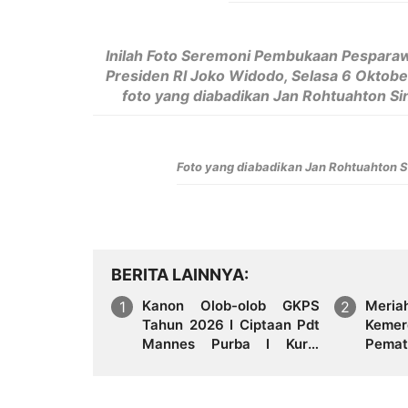
Inilah Foto Seremoni Pembukaan Pesparaw
Presiden RI Joko Widodo, Selasa 6 Oktobe
foto yang diabadikan Jan Rohtuahton Si
Foto yang diabadikan Jan Rohtuahton S
BERITA LAINNYA
Kanon Olob-olob GKPS
Meri
Tahun 2026 I Ciptaan Pdt
Kemer
Mannes Purba I Kuria
Pemat
Namartangkupas Da Ale
Persi
Putih