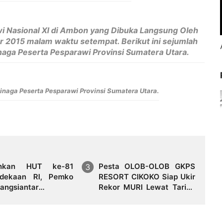
i Nasional XI di Ambon yang Dibuka Langsung Oleh
r 2015 malam waktu setempat. Berikut ini sejumlah
naga Peserta Pesparawi Provinsi Sumatera Utara.
inaga Peserta Pesparawi Provinsi Sumatera Utara.
ahkan HUT ke-81
Pesta OLOB-OLOB GKPS
dekaan RI, Pemko
RESORT CIKOKO Siap Ukir
angsiantar
Rekor MURI Lewat Tarian
apkan Festival Merah
Massal “Haroan Bolon” di
Symphony Of The Sea