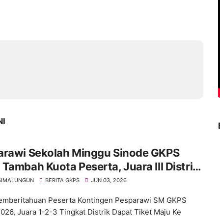
NI
arawi Sekolah Minggu Sinode GKPS
Tambah Kuota Peserta, Juara III Distrik
Berhak Tampil di Tingkat Sinode
SIMALUNGUN
BERITA GKPS
JUN 03, 2026
emberitahuan Peserta Kontingen Pesparawi SM GKPS
026, Juara 1-2-3 Tingkat Distrik Dapat Tiket Maju Ke