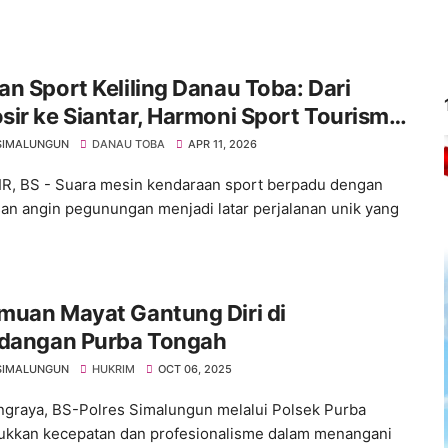
n Sport Keliling Danau Toba: Dari
ir ke Siantar, Harmoni Sport Tourism
Pesona Alam Sumatera Utara
SIMALUNGUN
DANAU TOBA
APR 11, 2026
, BS - Suara mesin kendaraan sport berpadu dengan
n angin pegunungan menjadi latar perjalanan unik yang
muan Mayat Gantung Diri di
adangan Purba Tongah
SIMALUNGUN
HUKRIM
OCT 06, 2025
graya, BS-Polres Simalungun melalui Polsek Purba
kkan kecepatan dan profesionalisme dalam menangani