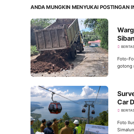
ANDA MUNGKIN MENYUKAI POSTINGAN I
Warg
Siba
Perm
BERITA
Foto-Fo
gotong 
Surve
Car 
Pemb
BERITA
Foto Il
Simalun