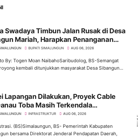
NI
a Swadaya Timbun Jalan Rusak di Desa
ngun Mariah, Harapkan Penanganan
anen dari Pemerintah
SIMALUNGUN
BUPATI SIMALUNGUN
AUG 06, 2026
to By: Togen Moan NaibahoSaribudolog, BS-Semangat
royong kembali ditunjukkan masyarakat Desa Sibangun...
i Lapangan Dilakukan, Proyek Cable
Danau Toba Masih Terkendala
ebasan BPHTB di Sebagian Lahan
SIMALUNGUN
INFRASTRUKTUR
AUG 06, 2026
ustrasi. (BS)Simalaungun, BS- Pemerintah Kabupaten
gun bersama Direktorat Jenderal Pendapatan Daerah,