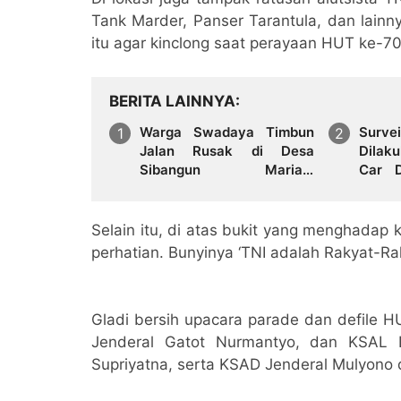
Tank Marder, Panser Tarantula, dan lainn
itu agar kinclong saat perayaan HUT ke-70
BERITA LAINNYA
Warga Swadaya Timbun
Sur
Jalan Rusak di Desa
Dilak
Sibangun Mariah,
Car 
Harapkan Penanganan
Terke
Permanen dari Pemerintah
BPHTB
Selain itu, di atas bukit yang menghadap 
perhatian. Bunyinya ‘TNI adalah Rakyat-Ra
Gladi bersih upacara parade dan defile H
Jenderal Gatot Nurmantyo, dan KSAL
Supriyatna, serta KSAD Jenderal Mulyono 