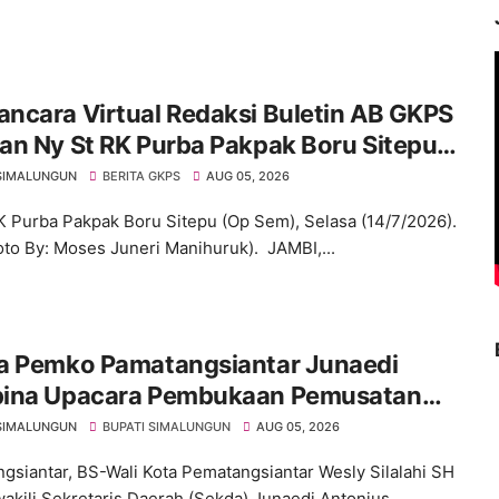
ncara Virtual Redaksi Buletin AB GKPS
an Ny St RK Purba Pakpak Boru Sitepu
em) "Bekerjalah Dengan Tulus"
SIMALUNGUN
BERITA GKPS
AUG 05, 2026
K Purba Pakpak Boru Sitepu (Op Sem), Selasa (14/7/2026).
oto By: Moses Juneri Manihuruk). JAMBI,...
a Pemko Pamatangsiantar Junaedi
ina Upacara Pembukaan Pemusatan
an Calon Paskibraka di Desa Bahagia
SIMALUNGUN
BUPATI SIMALUNGUN
AUG 05, 2026
gsiantar, BS-Wali Kota Pematangsiantar Wesly Silalahi SH
akili Sekretaris Daerah (Sekda) Junaedi Antonius ...