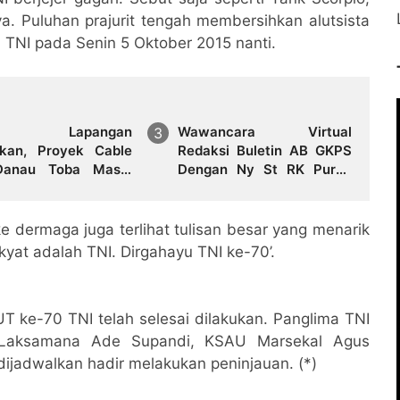
ya. Puluhan prajurit tengah membersihkan alutsista
 TNI pada Senin 5 Oktober 2015 nanti.
vei Lapangan
Wawancara Virtual
ukan, Proyek Cable
Redaksi Buletin AB GKPS
Danau Toba Masih
Dengan Ny St RK Purba
ndala Pembebasan
Pakpak Boru Sitepu (Op
 di Sebagian Lahan
Sem) "Bekerjalah Dengan
Tulus"
ke dermaga juga terlihat tulisan besar yang menarik
kyat adalah TNI. Dirgahayu TNI ke-70’.
UT ke-70 TNI telah selesai dilakukan. Panglima TNI
 Laksamana Ade Supandi, KSAU Marsekal Agus
dijadwalkan hadir melakukan peninjauan. (*)