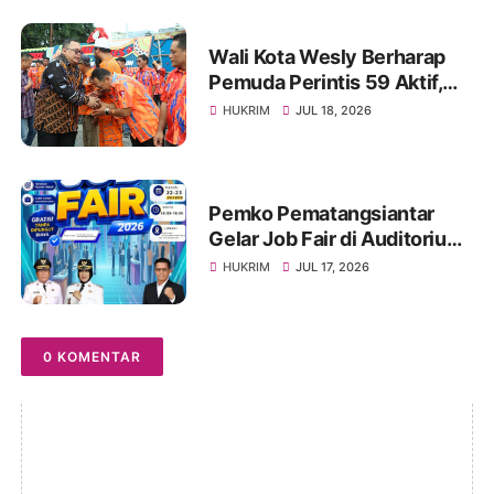
Wali Kota Wesly Berharap
Pemuda Perintis 59 Aktif,
Solid, dan Mampu Lahirkan
HUKRIM
JUL 18, 2026
Program Menyentuh
Masyarakat
Pemko Pematangsiantar
Gelar Job Fair di Auditorium
USI, Tersedia 1.000 Lebih
HUKRIM
JUL 17, 2026
Lowongan Pekerjaan, 22-23
Juli 2026
0 KOMENTAR