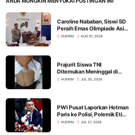
ANDA MUNGKIN MENYUKAI POSTINGAN INI
Caroline Nababan, Siswi SD
Peraih Emas Olimpiade Asia
Dihadiahi Rumah hingga
HUKRIM
AUG 01, 2026
Beasiswa oleh Gubernur
Bobby
Prajurit Siswa TNI
Ditemukan Meninggal di
Rindam I/BB, Penyelidikan
HUKRIM
JUL 30, 2026
Masih Berlangsung
PWI Pusat Laporkan Hotman
Paris ke Polisi, Polemik Etika
dan Kebebasan Pers
HUKRIM
JUL 21, 2026
Mengemuka