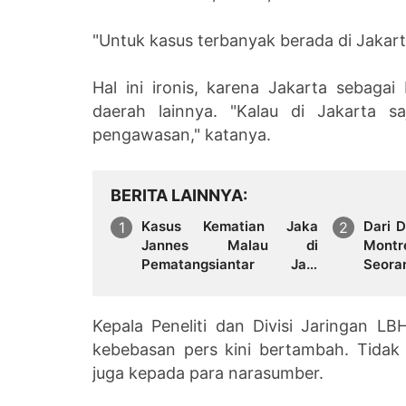
"Untuk kasus terbanyak berada di Jakar
Hal ini ironis, karena Jakarta sebaga
daerah lainnya. "Kalau di Jakarta sa
pengawasan," katanya.
BERITA LAINNYA
Kasus Kematian Jaka
Dari 
Jannes Malau di
Montre
Pematangsiantar Jadi
Seor
Sorotan, Terduga Pelaku
Membe
Serahkan Diri
Hingg
Orang
Kepala Peneliti dan Divisi Jaringan 
kebebasan pers kini bertambah. Tidak 
juga kepada para narasumber.