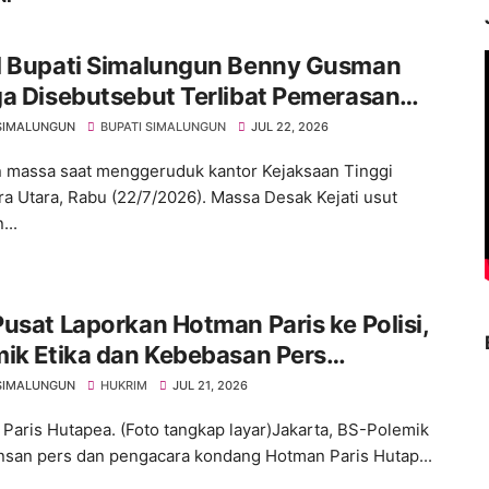
l Bupati Simalungun Benny Gusman
a Disebutsebut Terlibat Pemerasan
adaan SPPG di Kabupaten Simalungun
SIMALUNGUN
BUPATI SIMALUNGUN
JUL 22, 2026
 massa saat menggeruduk kantor Kejaksaan Tinggi
a Utara, Rabu (22/7/2026). Massa Desak Kejati usut
...
usat Laporkan Hotman Paris ke Polisi,
ik Etika dan Kebebasan Pers
gemuka
SIMALUNGUN
HUKRIM
JUL 21, 2026
Paris Hutapea. (Foto tangkap layar)Jakarta, BS-Polemik
insan pers dan pengacara kondang Hotman Paris Hutap...