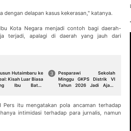
ta dengan delapan kasus kekerasan," katanya.
i Ibu Kota Negara menjadi contoh bagi daerah-
ja terjadi, apalagi di daerah yang jauh dari
Dusun Hutaimbaru ke
Pesparawi Sekolah
al: Kisah Luar Biasa
Minggu GKPS Distrik VI
ang Ibu Batak
Tahun 2026 Jadi Ajang
sarkan Tiga Anak
Pembinaan Iman dan
a Sarjana di Negeri
Pengembangan Talenta
Anak
LBH Pers itu mengatakan pola ancaman terhadap
hanya intimidasi terhadap para jurnalis, namun