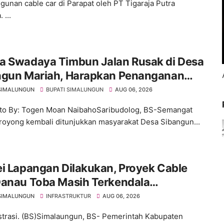
unan cable car di Parapat oleh PT Tigaraja Putra
 ...
a Swadaya Timbun Jalan Rusak di Desa
ngun Mariah, Harapkan Penanganan
anen dari Pemerintah
SIMALUNGUN
BUPATI SIMALUNGUN
AUG 06, 2026
to By: Togen Moan NaibahoSaribudolog, BS-Semangat
royong kembali ditunjukkan masyarakat Desa Sibangun...
i Lapangan Dilakukan, Proyek Cable
Danau Toba Masih Terkendala
ebasan BPHTB di Sebagian Lahan
SIMALUNGUN
INFRASTRUKTUR
AUG 06, 2026
ustrasi. (BS)Simalaungun, BS- Pemerintah Kabupaten