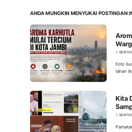
ANDA MUNGKIN MENYUKAI POSTINGAN I
Aroma
Warg
Kema
BERITA
Foto Il
lahan (k
Kita 
Samp
BERITA
Pamatan