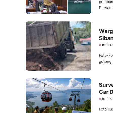
pembang
Persada.
Warg
Siba
Perm
BERITA
Foto-Fo
gotong 
Surve
Car 
Pemb
BERITA
Foto Il