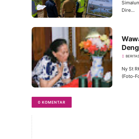
Simalun
Dire...
Wawa
Deng
(Op S
BERITA
Ny St R
(Foto-F
0 KOMENTAR