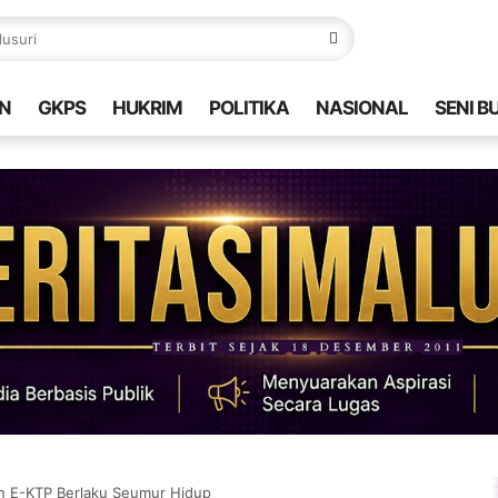
N
GKPS
HUKRIM
POLITIKA
NASIONAL
SENI B
n E-KTP Berlaku Seumur Hidup