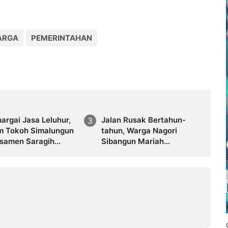
ARGA
PEMERINTAHAN
rgai Jasa Leluhur,
Jalan Rusak Bertahun-
 Tokoh Simalungun
tahun, Warga Nagori
asamen Saragih
Sibangun Mariah
Dipugar di
Bergotong Royong
ang Raya
Perbaiki Akses Sambil
Menanti Kepedulian
Pemerintah