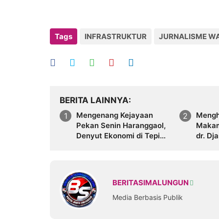
Tags
INFRASTRUKTUR
JURNALISME W
BERITA LAINNYA
Mengenang Kejayaan
Mengha
Pekan Senin Haranggaol,
Makam
Denyut Ekonomi di Tepi
dr. Dj
Danau Toba
Resmi 
Pamat
BERITASIMALUNGUN
Media Berbasis Publik